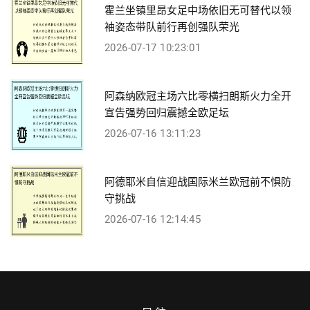
霍兰坐镇里昂女足中场依旧无可替代以领
袖姿态带队前行再创强队荣光
2026-07-17 10:23:01
阿森纳欧冠主场六比零横扫朗斯火力全开
宣告强势回归震撼全欧足坛
2026-07-16 13:11:23
阿德耶米自信迎战国际米兰欧冠前不惧防
守挑战
2026-07-16 12:14:45