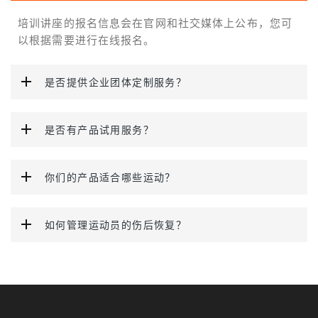
培训讲座的报名信息会在官网和社交媒体上公布，您可
以根据需要进行在线报名。
是否提供企业团体定制服务？
是否有产品试用服务？
你们的产品适合哪些运动？
如何管理运动员的伤后恢复？