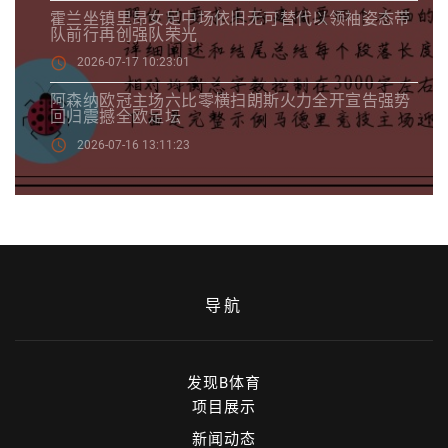
霍兰坐镇里昂女足中场依旧无可替代以领袖姿态带
队前行再创强队荣光
2026-07-17 10:23:01
阿森纳欧冠主场六比零横扫朗斯火力全开宣告强势
回归震撼全欧足坛
2026-07-16 13:11:23
导航
发现B体育
项目展示
新闻动态