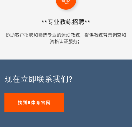
**专业教练招聘**
协助客户招聘和筛选专业的运动教练，提供教练背景调查和
资格认证服务；
现在立即联系我们?
找到B体育官网