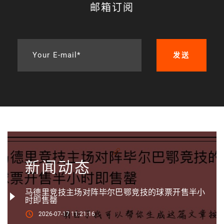
邮箱订阅
Your E-mail*
发送
新闻动态
马德里竞技主场对阵毕尔巴鄂竞技的球票开售半小
时即售罄
2026-07-17 11:21:16