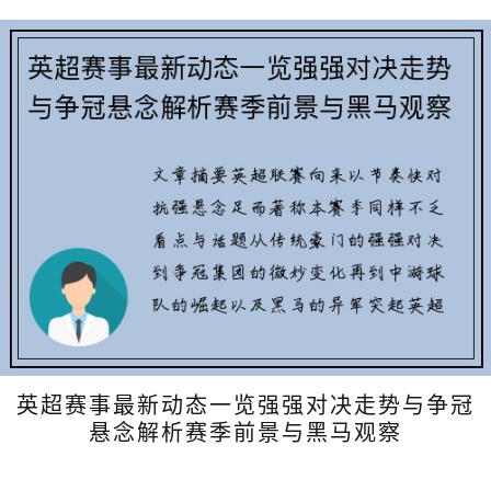
英超赛事最新动态一览强强对决走势与争冠
悬念解析赛季前景与黑马观察