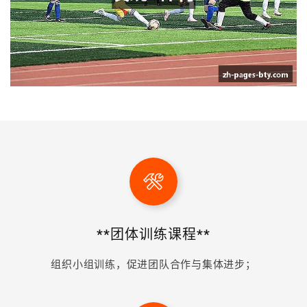
**团体训练课程**
组织小组训练，促进团队合作与集体进步；