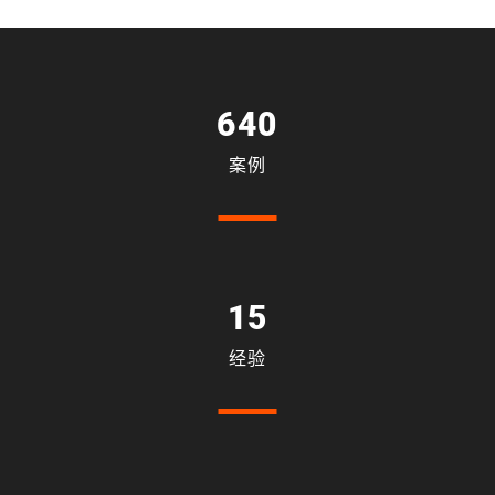
640
案例
15
经验