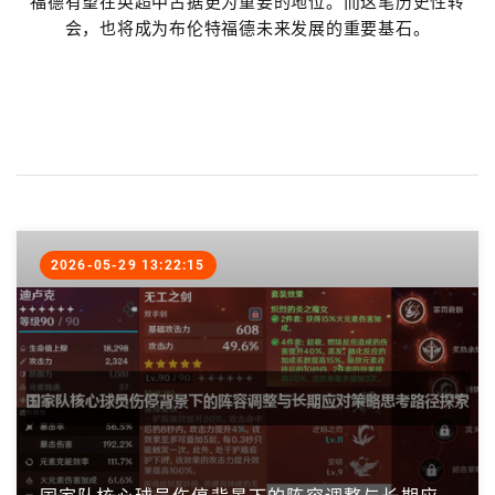
福德有望在英超中占据更为重要的地位。而这笔历史性转
会，也将成为布伦特福德未来发展的重要基石。
2026-05-29 13:22:15