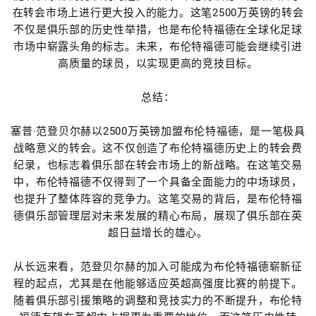
在转会市场上进行更大投入的能力。这笔2500万英镑的转会
不仅是俱乐部的历史性举措，也是布伦特福德在全球化足球
市场中崭露头角的标志。未来，布伦特福德可能会继续引进
高质量的球员，以实现更高的竞技目标。
总结：
塞普·范登贝尔赫以2500万英镑加盟布伦特福德，是一笔极具
战略意义的转会。这不仅创造了布伦特福德历史上的转会费
纪录，也标志着俱乐部在转会市场上的新战略。在这笔交易
中，布伦特福德不仅得到了一个具备全面能力的中场球员，
也提升了整体阵容的竞争力。这笔交易的背后，是布伦特福
德俱乐部管理层对未来发展的精心布局，展现了俱乐部在英
超日益增长的雄心。
从长远来看，范登贝尔赫的加入可能成为布伦特福德崭新征
程的起点，尤其是在他能够适应英超高强度比赛的前提下。
随着俱乐部引援策略的调整和竞技实力的不断提升，布伦特