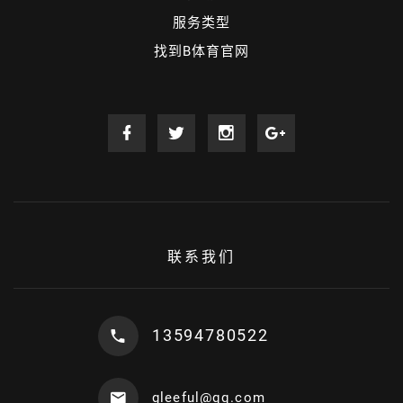
服务类型
找到B体育官网
联系我们
13594780522
gleeful@qq.com