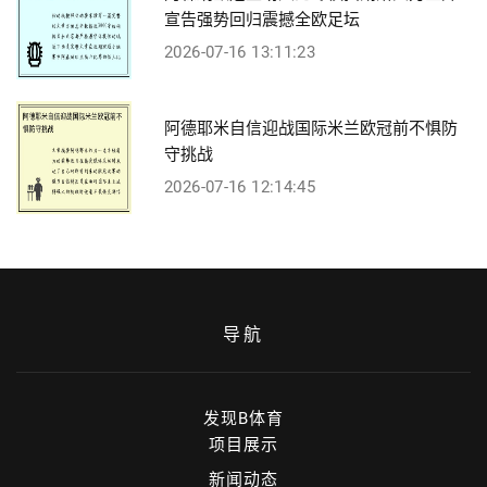
宣告强势回归震撼全欧足坛
2026-07-16 13:11:23
阿德耶米自信迎战国际米兰欧冠前不惧防
守挑战
2026-07-16 12:14:45
导航
发现B体育
项目展示
新闻动态