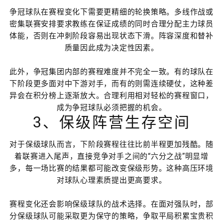
争冠球队在赛程变化下需要更精细的轮换策略。多线作战或
密集联赛安排要求教练在保证成绩的同时合理分配主力球员
体能，否则在冲刺阶段容易出现状态下滑。阵容深度和替补
质量因此成为决定性因素。
此外，争冠集团内部的赛程难度并不完全一致。有的球队在
下阶段更多面对中下游对手，而有的则需连续硬仗，这种差
异会在积分榜上逐渐放大。合理利用相对轻松的赛程窗口，
成为争冠球队必须把握的机会。
3、保级阵营生存空间
对于保级球队而言，下阶段赛程往往比前半程更加残酷。随
着联赛进入尾声，直接竞争对手之间的“六分之战”明显增
多，每一场比赛的结果都可能改变保级形势。这种高压环境
对球队心理素质提出更高要求。
赛程变化还会影响保级球队的战术选择。在面对强队时，部
分保级球队可能采取更为保守的策略，争取平局积累宝贵积