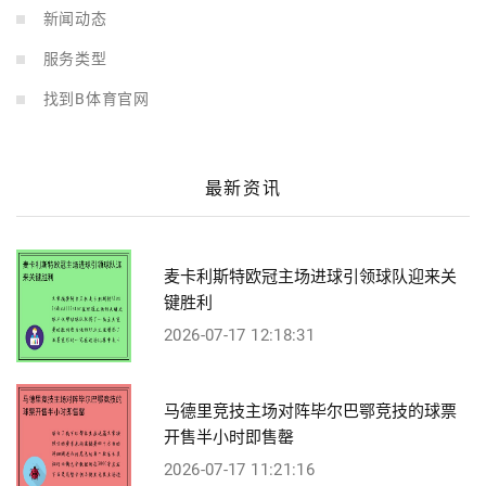
新闻动态
服务类型
找到B体育官网
最新资讯
麦卡利斯特欧冠主场进球引领球队迎来关
键胜利
2026-07-17 12:18:31
马德里竞技主场对阵毕尔巴鄂竞技的球票
开售半小时即售罄
2026-07-17 11:21:16