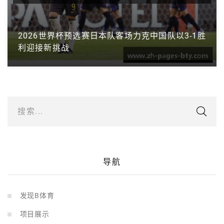
2026世界杯预选赛日本队客场力克中国队以3-1胜
利迎接新挑战
搜索...
导航
发现B体育
项目展示