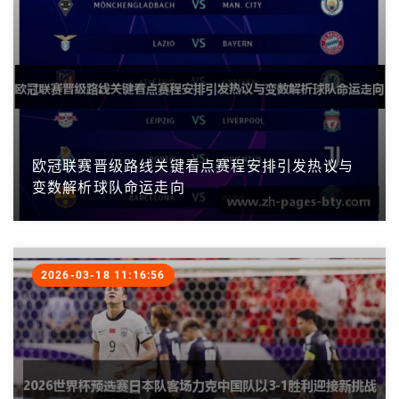
欧冠联赛晋级路线关键看点赛程安排引发热议与
变数解析球队命运走向
2026-03-18 11:16:56