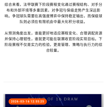
综合来看，法甲联赛下阶段赛程变化通过赛程结构、对手分
布和外部环境等多重因素，对争冠与保级走势产生深远影
响。争冠球队需要在高强度博弈中保持稳定输出，而保级球
队则必须在有限机会中最大化积分收益。
从预测角度出发，谁能更好地适应赛程变化、合理调配资源
并保持心理韧性，谁就更可能在联赛收官阶段实现目标。下
阶段赛程不仅是实力的检验，更是管理、策略与执行力的综
合较量。
2026-03-16 12:55:25