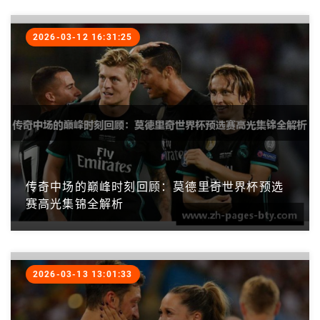
2026-03-12 16:31:25
传奇中场的巅峰时刻回顾：莫德里奇世界杯预选
赛高光集锦全解析
2026-03-13 13:01:33