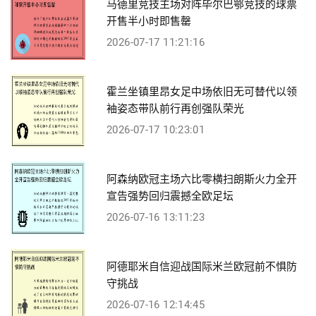
马德里竞技主场对阵毕尔巴鄂竞技的球票
开售半小时即售罄
2026-07-17 11:21:16
霍兰坐镇里昂女足中场依旧无可替代以领
袖姿态带队前行再创强队荣光
2026-07-17 10:23:01
阿森纳欧冠主场六比零横扫朗斯火力全开
宣告强势回归震撼全欧足坛
2026-07-16 13:11:23
阿德耶米自信迎战国际米兰欧冠前不惧防
守挑战
2026-07-16 12:14:45