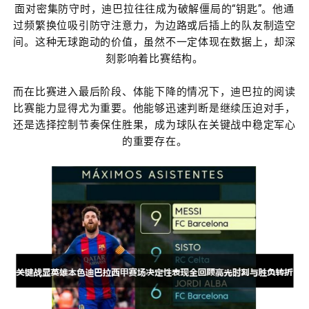
面对密集防守时，迪巴拉往往成为破解僵局的“钥匙”。他通
过频繁换位吸引防守注意力，为边路或后插上的队友制造空
间。这种无球跑动的价值，虽然不一定体现在数据上，却深
刻影响着比赛结构。
而在比赛进入最后阶段、体能下降的情况下，迪巴拉的阅读
比赛能力显得尤为重要。他能够迅速判断是继续压迫对手，
还是选择控制节奏保住胜果，成为球队在关键战中稳定军心
的重要存在。