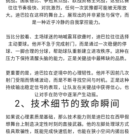
挑战。国家德比、争冠焦点战、欧战资格生死战，这些比赛
往往节奏极快、对抗激烈，任何一次犹豫都可能被无限放
大。迪巴拉在这样的舞台上，展现出的并非紧张与保守，而
是一种近乎冷静的自我掌控能力。
当比分胶着、主场球迷的呐喊震耳欲聋时，迪巴拉往往选择
主动要球。他并不急于完成射门，而是通过一次稳健的停
球、一脚合理的分球，帮助球队重新建立进攻秩序。这种在
压力下保持清醒头脑的能力，正是关键战中最稀缺的品质。
更重要的是，迪巴拉在逆境中的心理韧性。他并不因前几次
射门受阻而情绪波动，而是不断寻找空间与时机。正是这种
持续输出稳定信号的表现，让队友在关键战中获得信心，也
让对手在防守中逐渐产生动摇。
2、技术细节的致命瞬间
如果说心理素质是基础，那么技术能力则是迪巴拉在西甲假
想舞台上制造决定性时刻的直接武器。他的左脚处理球方式
极具欺骗性，既能完成快速低射，也能在狭小空间内搓出极