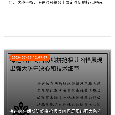
伍。这种平衡，正是欧冠舞台上决定胜负的核心密码。
2026-07-07 12:09:07
梅迪纳在朗斯防线拼抢极其凶悍展现出强大防守