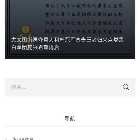
尤文图斯再夺意大利杯冠军宣告王者归来点燃黑
白军团复兴希望再启
搜索...
导航
发现B体育