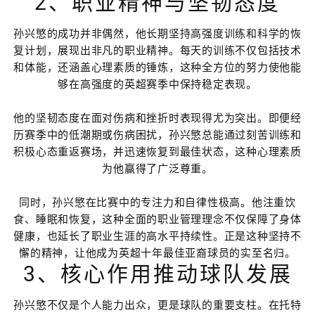
2、职业精神与坚韧态度
孙兴慜的成功并非偶然，他长期坚持高强度训练和科学的恢
复计划，展现出非凡的职业精神。每天的训练不仅包括技术
和体能，还涵盖心理素质的锤炼，这种全方位的努力使他能
够在高强度的英超赛季中保持稳定表现。
他的坚韧态度在面对伤病和挫折时表现得尤为突出。即便经
历赛季中的低潮期或伤病困扰，孙兴慜总能通过刻苦训练和
积极心态重返赛场，并迅速恢复到最佳状态，这种心理素质
为他赢得了广泛尊重。
同时，孙兴慜在比赛中的专注力和自律性极高。他注重饮
食、睡眠和恢复，这种全面的职业管理理念不仅保障了身体
健康，也延长了职业生涯的高水平持续性。正是这种坚持不
懈的精神，让他成为英超十年最佳亚裔球员的实至名归。
3、核心作用推动球队发展
孙兴慜不仅是个人能力出众，更是球队的重要支柱。在托特