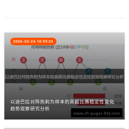
2026-02-26 10:59:23
以迪巴拉对阵热刺为样本的英超比赛稳定性变化
趋势观察研究分析