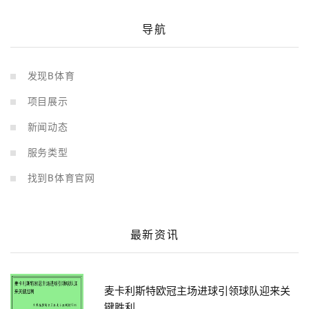
导航
发现B体育
项目展示
新闻动态
服务类型
找到B体育官网
最新资讯
麦卡利斯特欧冠主场进球引领球队迎来关
键胜利