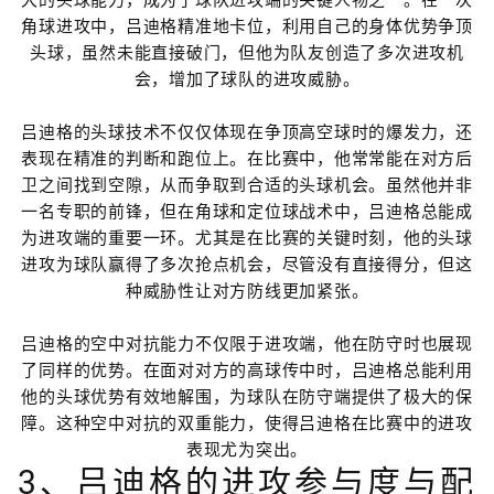
大的头球能力，成为了球队进攻端的关键人物之一。在一次
角球进攻中，吕迪格精准地卡位，利用自己的身体优势争顶
头球，虽然未能直接破门，但他为队友创造了多次进攻机
会，增加了球队的进攻威胁。
吕迪格的头球技术不仅仅体现在争顶高空球时的爆发力，还
表现在精准的判断和跑位上。在比赛中，他常常能在对方后
卫之间找到空隙，从而争取到合适的头球机会。虽然他并非
一名专职的前锋，但在角球和定位球战术中，吕迪格总能成
为进攻端的重要一环。尤其是在比赛的关键时刻，他的头球
进攻为球队赢得了多次抢点机会，尽管没有直接得分，但这
种威胁性让对方防线更加紧张。
吕迪格的空中对抗能力不仅限于进攻端，他在防守时也展现
了同样的优势。在面对对方的高球传中时，吕迪格总能利用
他的头球优势有效地解围，为球队在防守端提供了极大的保
障。这种空中对抗的双重能力，使得吕迪格在比赛中的进攻
表现尤为突出。
3、吕迪格的进攻参与度与配