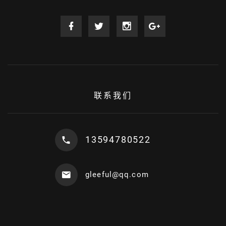
联系我们
13594780522
gleeful@qq.com