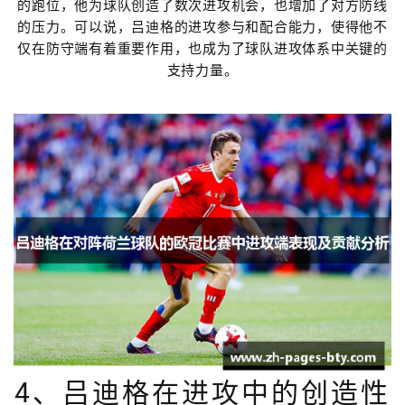
的跑位，他为球队创造了数次进攻机会，也增加了对方防线
的压力。可以说，吕迪格的进攻参与和配合能力，使得他不
仅在防守端有着重要作用，也成为了球队进攻体系中关键的
支持力量。
4、吕迪格在进攻中的创造性