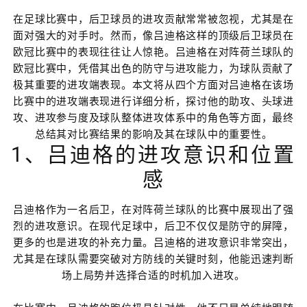
在足球比赛中，后卫球员的进攻贡献常常被忽视，尤其是在
面对强大的对手时。然而，像吕迪格这样的顶级后卫球员在
欧冠比赛中的表现往往让人惊艳。吕迪格在对阵荷兰球队的
欧冠比赛中，凭借其出色的防守与进攻能力，为球队贡献了
极其重要的进攻端表现。本文将从四个方面对吕迪格在该场
比赛中的进攻端表现进行详细分析，探讨他的助攻、头球进
攻、进攻参与度及球队整体进攻体系中的角色等方面，最终
总结其对比赛结果的影响及其在球队中的重要性。
1、吕迪格的进攻意识和位置
感
吕迪格作为一名后卫，在对阵荷兰球队的比赛中展现出了强
烈的进攻意识。在现代足球中，后卫不仅仅是防守的屏障，
更多的也是进攻的补充力量。吕迪格的进攻意识非常突出，
尤其是在球队需要突破对方防线的关键时刻，他能迅速判断
场上局势并选择合适的时机加入进攻。