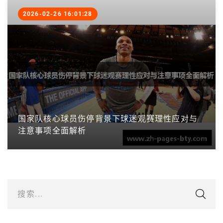
2026-02-26 16:01:28
国家队核心球员伤停背景下球迷观赛理性应对与
注意事项全面解析
搜索...