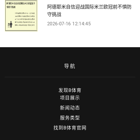
阿德耶米自信迎战国际米兰欧冠前不惧防
守挑战
2026-07-16 12:14:45
导航
发现B体育
项目展示
新闻动态
服务类型
找到B体育官网