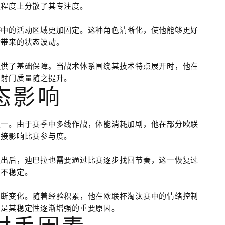
定程度上分散了其专注度。
杯中的活动区域更加固定。这种角色清晰化，使他能够更好
动带来的状态波动。
提供了基础保障。当战术体系围绕其技术特点展开时，他在
和射门质量随之提升。
态影响
之一。由于赛季中多线作战，体能消耗加剧，他在部分欧联
直接影响比赛参与度。
复出后，迪巴拉也需要通过比赛逐步找回节奏，这一恢复过
性不稳定。
不断变化。随着经验积累，他在欧联杯淘汰赛中的情绪控制
，是其稳定性逐渐增强的重要原因。