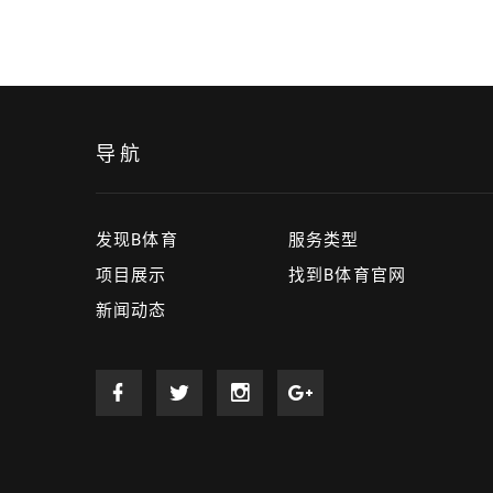
导航
发现B体育
服务类型
项目展示
找到B体育官网
新闻动态