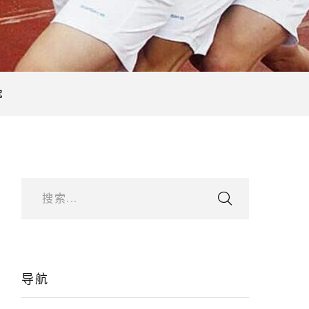
究
搜索...
导航