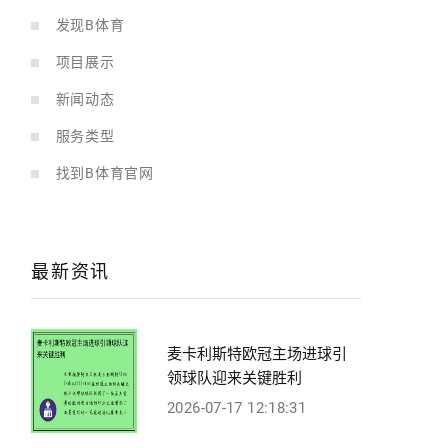
发现B体育
项目展示
新闻动态
服务类型
找到B体育官网
最新资讯
麦卡利斯特欧冠主场进球引
领球队迎来关键胜利
2026-07-17 12:18:31