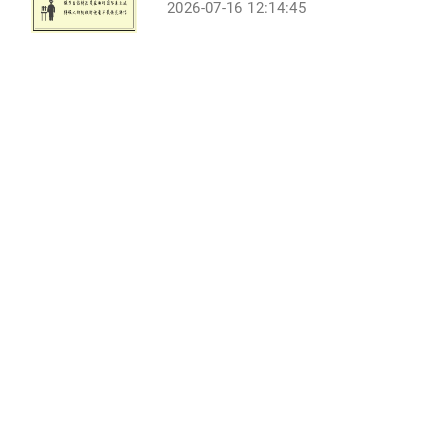
2026-07-16 12:14:45