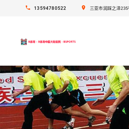
13594780522
三亚市润踩之泽235