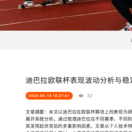
迪巴拉欧联杯表现波动分析与稳
32
2026-06-14 16:27:41
文章摘要：本文以迪巴拉在欧联杯赛场上的表现为
展开系统分析。通过梳理迪巴拉在不同赛季、不同
其发挥起伏背后的多重影响因素。文章从个人技术