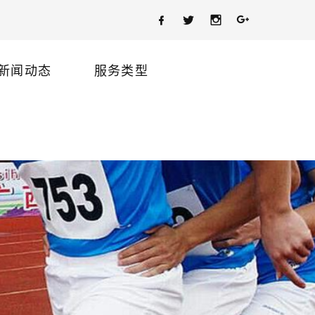
新闻动态
服务类型