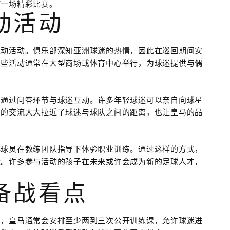
何一场精彩比赛。
动活动
互动活动。俱乐部深知亚洲球迷的热情，因此在巡回期间安
这些活动通常在大型商场或体育中心举行，为球迷提供与偶
会通过问答环节与球迷互动。许多年轻球迷可以亲自向球星
面的交流大大拉近了球迷与球队之间的距离，也让皇马的品
小球员在教练团队指导下体验职业训练。通过这样的方式，
量。许多参与活动的孩子在未来或许会成为新的足球人才，
备战看点
间，皇马通常会安排至少两到三次公开训练课，允许球迷进