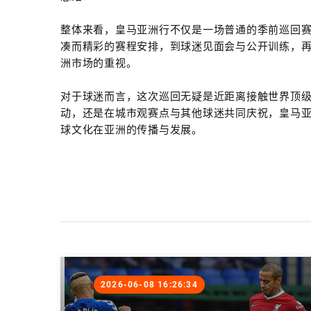
整体来看，皇马亚洲行不仅是一场普通的季前巡回
凑而精彩的赛程安排，到球迷见面会与公开训练，
洲市场的重视。
对于球迷而言，这次巡回无疑是近距离接触世界顶
动，还是在城市观赛点与其他球迷共同庆祝，皇马
球文化在亚洲的传播与发展。
2026-06-08 16:26:34