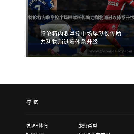
特伦特内收掌控中场屡献长传助
力利物浦进攻体系升级
导航
发现B体育
服务类型