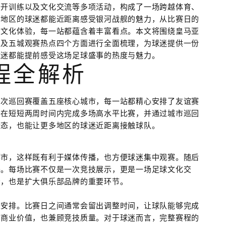
公开训练以及文化交流等多项活动，构成了一场跨越体育、
同地区的球迷都能近距离感受银河战舰的魅力，从比赛日的
的文化体验，每一站都蕴含着丰富看点。本文将围绕皇马亚
以及五城观赛热点四个方面进行全面梳理，为球迷提供一份
球迷都能提前感受这场足球盛事的热度与魅力。
程全解析
本次巡回赛覆盖五座核心城市，每一站都精心安排了友谊赛
将在短短两周时间内完成多场高水平比赛，并通过城市巡回
状态，也能让更多地区的球迷近距离接触球队。
都市，这样既有利于媒体传播，也方便球迷集中观赛。随后
赛。每场比赛不仅是一次竞技展示，更是一场足球文化交
分，也是扩大俱乐部品牌的重要环节。
练安排。比赛日之间通常会留出调整时间，让球队能够完成
有商业价值，也兼顾竞技质量。对于球迷而言，完整赛程的