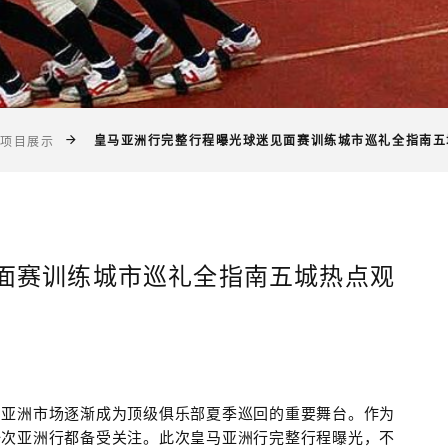
皇马亚洲行完整行程曝光球迷见面赛训练城市巡礼全指南五
项目展示
面赛训练城市巡礼全指南五城热点观
，亚洲市场逐渐成为顶级俱乐部夏季巡回的重要舞台。作为
一次亚洲行都备受关注。此次皇马亚洲行完整行程曝光，不