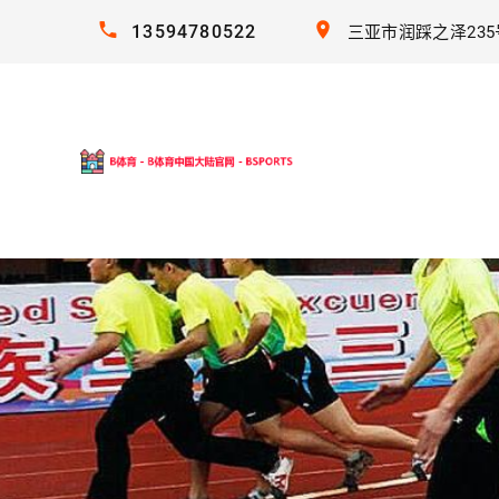
13594780522
三亚市润踩之泽235