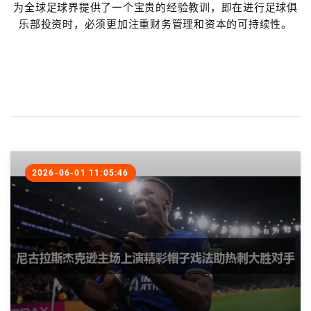
为全球足球界提供了一个宝贵的经验教训，即在进行足球俱
乐部投资时，必须更加注重财务管理和资本的可持续性。
2026-06-01 11:05:46