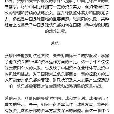
此外，张康阳失去控股权的事件也提醒了中国足球产业的改
革需求。尽管中国足球拥有一定的资金实力，但如何通过有
效的管理和持续的战略投入，提升球队整体实力和国际竞争
力，仍然是中国足球面临的重要问题。张康阳的失败，某种
程度上也揭示了中国足球俱乐部如何在国际市场中站稳脚跟
的艰难过程。
总结：
张康阳未能按时偿还贷款，失去对国际米兰的控股权，暴露
了他在资金链管理和资本运作方面的不足。这一事件不仅仅
是张康阳个人的失败，也反映了中国资本在全球体育投资中
的风险和挑战。对于国际米兰俱乐部而言，新的控股方的进
入可能会对俱乐部的管理、财政状况及未来发展产生深远影
响，俱乐部需要面对资金困境和战略调整的双重挑战。
总的来说，张康阳的失败对中国足球和意大利足球都提出了
重要的警示。未来，如何平衡资本运作与球队发展，将是所
有投资足球俱乐部的资本方需要深思的问题。而这一事件也