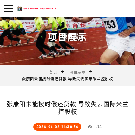
项目展示
首页
项目展示
张康阳未能按时偿还贷款 导致失去国际米兰控股权
张康阳未能按时偿还贷款 导致失去国际米兰
控股权
34
2026-06-02 14:38:56