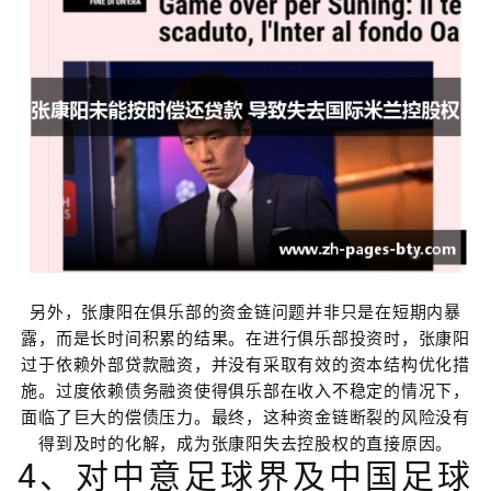
另外，张康阳在俱乐部的资金链问题并非只是在短期内暴
露，而是长时间积累的结果。在进行俱乐部投资时，张康阳
过于依赖外部贷款融资，并没有采取有效的资本结构优化措
施。过度依赖债务融资使得俱乐部在收入不稳定的情况下，
面临了巨大的偿债压力。最终，这种资金链断裂的风险没有
得到及时的化解，成为张康阳失去控股权的直接原因。
4、对中意足球界及中国足球