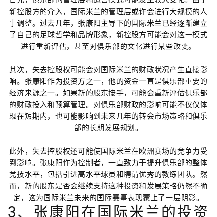
首先，俱乐部的管理层和运营模式可能发生较大变化。由于
新控股方的介入，国际米兰的管理层或许会进行大规模的人
事调整。过去几年，张康阳主导下的国际米兰已经逐渐建立
了自己的足球哲学和品牌形象，新控股方可能会对这一模式
进行重新评估，甚至对俱乐部的文化进行某些改变。
其次，失去控股权可能会对国际米兰的财政状况产生直接影
响。张康阳作为投资方之一，他的资金一直是俱乐部重要的
经济来源之一。如果新的股东接手，可能会重新评估俱乐部
的财政投入和预算管理。对俱乐部财政的影响可能不仅仅体
现在短期内，也可能影响到未来几年的转会市场策略和俱乐
部的长期发展规划。
此外，失去控股权还可能使国际米兰在欧洲赛场的竞争力受
到影响。张康阳作为控制者，一直致力于提升俱乐部的整体
竞技水平，包括引进高水平球员和聘请优秀的教练团队。然
而，新的股东是否会继续支持这种投资和发展策略仍然不确
定，这为国际米兰未来的国际赛事表现蒙上了一层阴影。
3、张康阳在国际米兰的投资