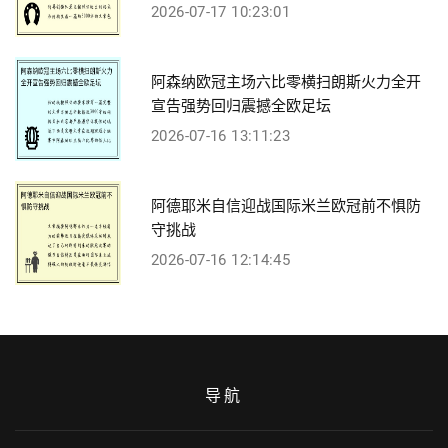
2026-07-17 10:23:01
阿森纳欧冠主场六比零横扫朗斯火力全开
宣告强势回归震撼全欧足坛
2026-07-16 13:11:23
阿德耶米自信迎战国际米兰欧冠前不惧防
守挑战
2026-07-16 12:14:45
导航