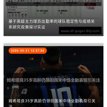
基于英超主力球员出勤率的球队稳定性与成绩关
系研究观察探讨实证
2026-05-31 12:57:34
姆希塔良35岁高龄仍领衔国米中场全勤表现引关
注