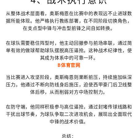
从整体战术层面看，奥斯梅恩在比赛中的表现远不止进球数
据所能体现。他严格执行教练部署，在不同阶段切换角色，
在支点型中锋与冲击型前锋之间自如转换。
在球队需要稳住阵型时，他主动回撤参与前场串联，通过简
单有效的做球帮助球队摆脱高压逼抢。这种战术纪律性，使
其成为体系中的可靠一环。
B体育官网
当比赛进入攻坚阶段，奥斯梅恩则果断前压，持续施加纵深
压力。他通过不断向防线身后施压，迫使西甲豪门后卫线整
体后移，从而削弱对方中场控制力。
在防守端，他同样积极参与高位逼抢，通过封堵传球线路和
干扰出球节奏，为球队争取二次进攻机会，展现出全面现代
中锋的战术价值。
总结：