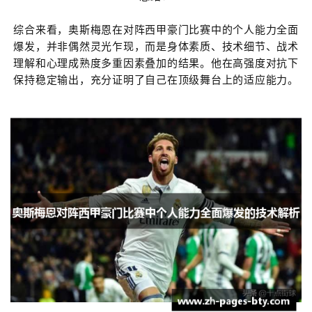
综合来看，奥斯梅恩在对阵西甲豪门比赛中的个人能力全面
爆发，并非偶然灵光乍现，而是身体素质、技术细节、战术
理解和心理成熟度多重因素叠加的结果。他在高强度对抗下
保持稳定输出，充分证明了自己在顶级舞台上的适应能力。