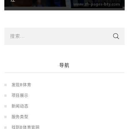
搜索...
导航
发现B体育
项目展示
新闻动态
服务类型
找到B体育官网