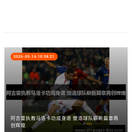
2026-05-16 10:58:21
阿吉雷执教马洛卡功成身退 塑造球队崭新篇章再
创辉煌