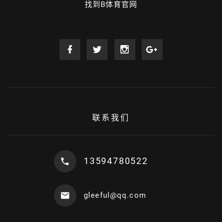
找到B体育官网
联系我们
13594780522
gleeful@qq.com