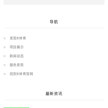
导航
发现B体育
项目展示
新闻动态
服务类型
找到B体育官网
最新资讯