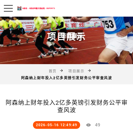
项目展示
首页
项目展示
阿森纳上财年投入2亿多英镑引发财务公平审查风波
阿森纳上财年投入2亿多英镑引发财务公平审
查风波
49
2026-05-16 12:49:49