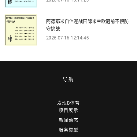
阿德耶米自信迎战国际米兰欧冠前不惧防
守挑战
2026-07-16 12:14:45
导航
发现B体育
项目展示
新闻动态
服务类型