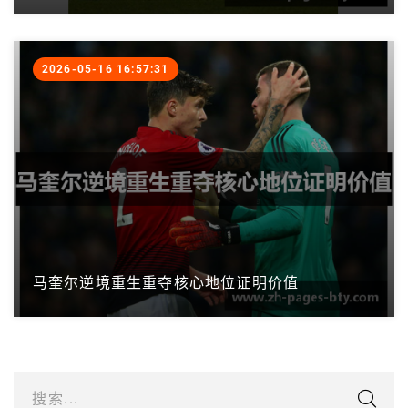
2026-05-16 16:57:31
马奎尔逆境重生重夺核心地位证明价值
搜索...