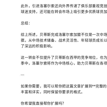
此外，引进洛塞尔索还向外界传递了俱乐部重视竞
球迷支持，还可能在转会市场上吸引更多优质球员
总结：
综上所述，贝蒂斯完成洛塞尔索加盟不仅是一次中
骤。从中场技术储备、战术灵活性、年轻球员成长
了深远的积极影响。
这一转会不仅提升了贝蒂斯在西甲的竞争地位，也
季中，洛塞尔索将作为中场核心，助力贝蒂斯在各
---
如果你需要，我可以帮你把这篇文章扩展到**完整的
丰富和详实，同时保留你要求的格式。
你希望我直接帮你扩展吗？