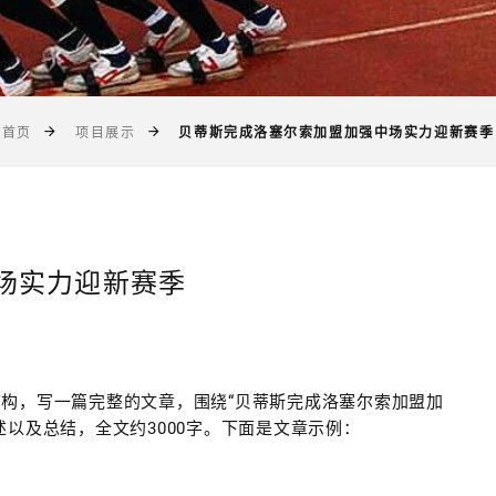
贝蒂斯完成洛塞尔索加盟加强中场实力迎新赛季
首页
项目展示
场实力迎新赛季
构，写一篇完整的文章，围绕“贝蒂斯完成洛塞尔索加盟加
以及总结，全文约3000字。下面是文章示例：