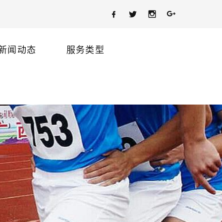
新闻动态
服务类型