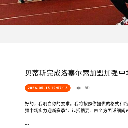
贝蒂斯完成洛塞尔索加盟加强中
50
2026-05-15 12:57:15
好的，我明白你的要求。我将按照你提供的格式和结
强中场实力迎新赛季”，包括摘要、四个方面详细阐述
---