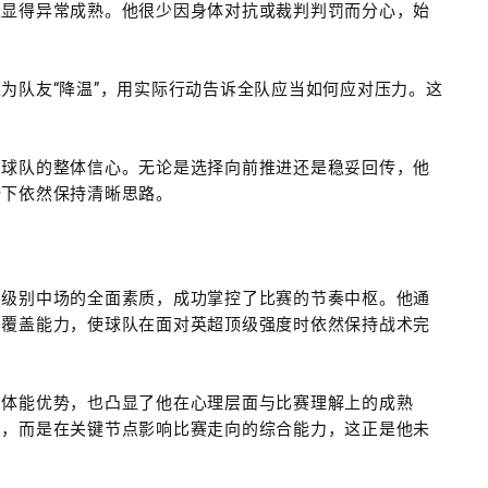
上显得异常成熟。他很少因身体对抗或裁判判罚而分心，始
。
为队友“降温”，用实际行动告诉全队应当如何应对压力。这
了球队的整体信心。无论是选择向前推进还是稳妥回传，他
势下依然保持清晰思路。
甲级别中场的全面素质，成功掌控了比赛的节奏中枢。他通
间覆盖能力，使球队在面对英超顶级强度时依然保持战术完
与体能优势，也凸显了他在心理层面与比赛理解上的成熟
砌，而是在关键节点影响比赛走向的综合能力，这正是他未