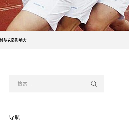
制与攻防影响力
搜索...
导航