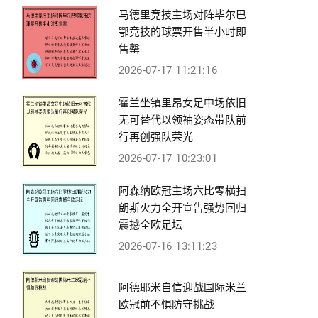
马德里竞技主场对阵毕尔巴
鄂竞技的球票开售半小时即
售罄
2026-07-17 11:21:16
霍兰坐镇里昂女足中场依旧
无可替代以领袖姿态带队前
行再创强队荣光
2026-07-17 10:23:01
阿森纳欧冠主场六比零横扫
朗斯火力全开宣告强势回归
震撼全欧足坛
2026-07-16 13:11:23
阿德耶米自信迎战国际米兰
欧冠前不惧防守挑战