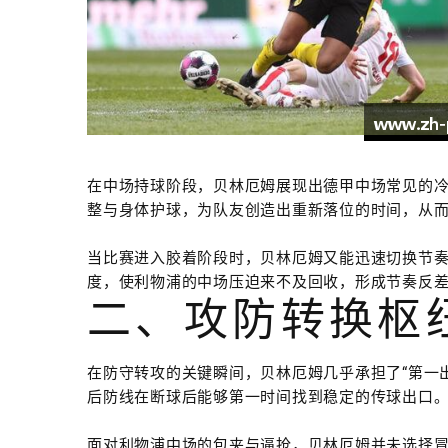
在中场持球阶段，贝林厄姆展现出德甲中场常见的
整与身体护球，为队友创造出重新落位的时间，从
当比赛进入胶着阶段时，贝林厄姆又能迅速切换节
度，使利物浦的中场压迫来不及回收，形成节奏反
二、攻防转换枢
在防守转攻的关键瞬间，贝林厄姆几乎承担了“第一
后防线在断球后能够第一时间找到稳定的传球出口
面对利物浦中场的包夹与逼抢，贝林厄姆并未选择