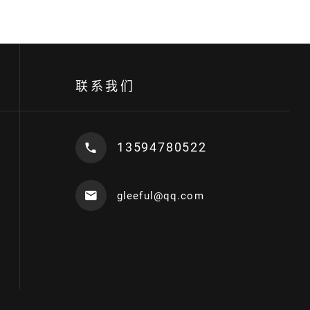
联系我们
13594780522
gleeful@qq.com