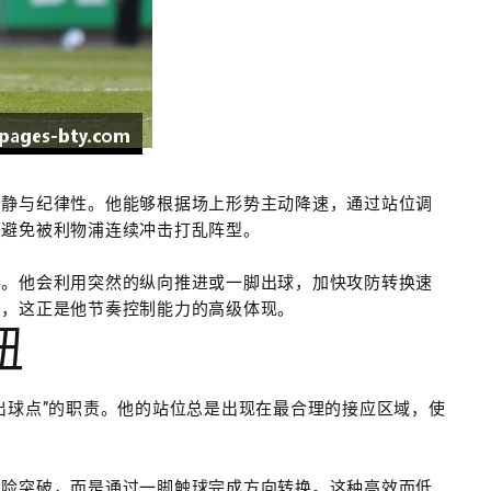
冷静与纪律性。他能够根据场上形势主动降速，通过站位调
而避免被利物浦连续冲击打乱阵型。
奏。他会利用突然的纵向推进或一脚出球，加快攻防转换速
差，这正是他节奏控制能力的高级体现。
纽
出球点”的职责。他的站位总是出现在最合理的接应区域，使
。
冒险突破，而是通过一脚触球完成方向转换。这种高效而低