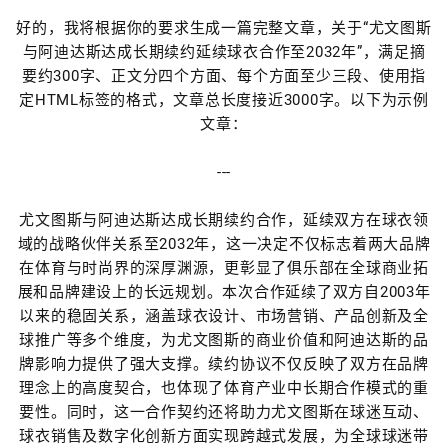
好的，我将根据你的要求生成一篇完整文章，关于“尤文图斯
与阿迪达斯达成长期续约延续球衣合作至2032年”，满足摘
要约300字、正文分四个方面、每个方面至少三段、使用指
定HTML标签的格式，文章总长度接近3000字。以下为示例
文章：
---
尤文图斯与阿迪达斯达成长期续约合作，延续双方在球衣领
域的战略伙伴关系至2032年，这一决定不仅标志着两大品牌
在体育与时尚界的深厚渊源，更彰显了俱乐部在全球商业拓
展和品牌建设上的长远规划。本次合作延续了双方自2003年
以来的稳固关系，涵盖球衣设计、市场营销、产品创新及全
球推广等多个维度，为尤文图斯的商业价值和阿迪达斯的品
牌影响力提供了强大支撑。续约协议不仅反映了双方在品牌
理念上的高度契合，也体现了体育产业中长期合作模式的重
要性。同时，这一合作契约还将助力尤文图斯在球迷互动、
球衣销售及数字化创新方面实现跨越式发展，为全球球迷带