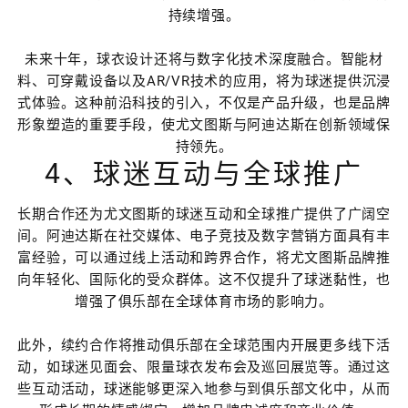
持续增强。
未来十年，球衣设计还将与数字化技术深度融合。智能材
料、可穿戴设备以及AR/VR技术的应用，将为球迷提供沉浸
式体验。这种前沿科技的引入，不仅是产品升级，也是品牌
形象塑造的重要手段，使尤文图斯与阿迪达斯在创新领域保
持领先。
4、球迷互动与全球推广
长期合作还为尤文图斯的球迷互动和全球推广提供了广阔空
间。阿迪达斯在社交媒体、电子竞技及数字营销方面具有丰
富经验，可以通过线上活动和跨界合作，将尤文图斯品牌推
向年轻化、国际化的受众群体。这不仅提升了球迷黏性，也
增强了俱乐部在全球体育市场的影响力。
此外，续约合作将推动俱乐部在全球范围内开展更多线下活
动，如球迷见面会、限量球衣发布会及巡回展览等。通过这
些互动活动，球迷能够更深入地参与到俱乐部文化中，从而