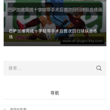
巴萨加维完成十字韧带手术后首次回归球队合练
场
搜索...
导航
发现B体育