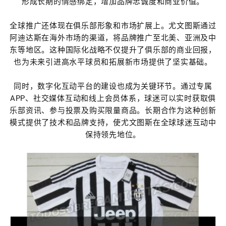
形成长期的情感绑定，增加品牌忠诚度和商业价值。
全球推广还体现在俱乐部形象和市场扩展上。尤文图斯通过
阿迪达斯在海外市场的渠道，将品牌推广至北美、亚洲及中
东等地区。这种国际化战略不仅提升了俱乐部的商业回报，
也为未来引进高水平球员和拓展新市场提供了坚实基础。
同时，数字化互动平台的建设也成为关键环节。通过专属
APP、社交媒体互动和线上会员体系，球迷可以实时获取俱
乐部资讯、参与投票及购买限量商品。长期合作为这种创新
模式提供了技术和品牌支持，使尤文图斯在全球球迷互动中
保持领先地位。