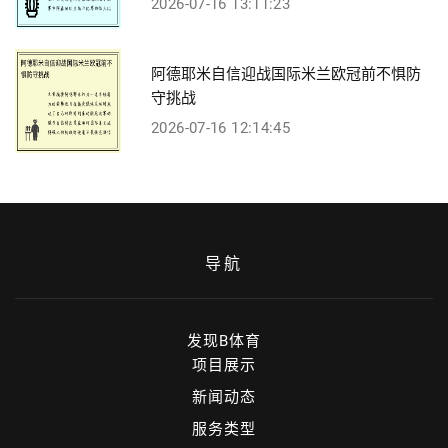
2026-07-16 13:11:23
阿德耶米自信迎战国际米兰欧冠前不惧防
守挑战
2026-07-16 12:14:45
导航
发现B体育
项目展示
新闻动态
服务类型