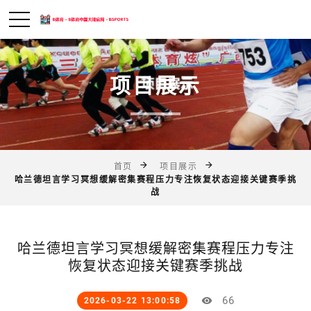
项目展示
首页
项目展示
哈兰德坦言学习冥想缓解密集赛程压力专注恢复状态迎接关键赛季挑
战
哈兰德坦言学习冥想缓解密集赛程压力专注
恢复状态迎接关键赛季挑战
66
2026-03-22 13:00:58