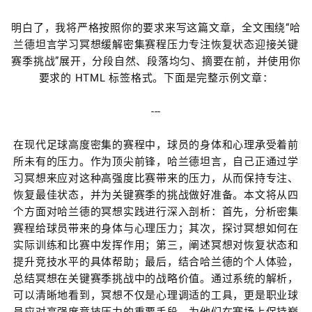
明白了，我将严格按照你的要求来写这篇文章，全文围绕“哈
兰德坦言学习冥想缓解密集赛程压力专注恢复状态迎接关键
赛季挑战”展开，分段自然、段落均匀、摘要在前，并使用你
要求的 HTML 标签格式。下面是完整示例文章：
---
在现代足球高度密集的赛程中，球员的身体和心理承受着前
所未有的压力。作为顶尖前锋，哈兰德坦言，自己正通过学
习冥想来应对这种高强度比赛带来的压力，从而保持专注、
恢复最佳状态，并为关键赛季的挑战做好准备。本文将从四
个方面对哈兰德的冥想实践进行深入剖析：首先，分析密集
赛程给球员带来的身体与心理压力；其次，探讨冥想如何在
实际训练和比赛中发挥作用；第三，阐述冥想对恢复状态和
提升竞技水平的具体帮助；最后，结合哈兰德的个人体验，
总结冥想在关键赛季挑战中的战略价值。通过系统的解析，
可以清晰地看到，冥想不仅是心理调适的工具，更是职业球