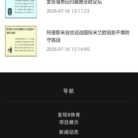
宣告强势回归震撼全欧足坛
2026-07-16 13:11:23
阿德耶米自信迎战国际米兰欧冠前不惧防
守挑战
2026-07-16 12:14:45
导航
发现B体育
项目展示
新闻动态