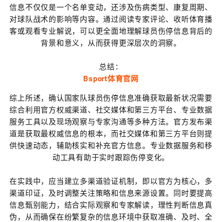
信息不仅仅是一个名单变动，还涉及伤病类型、康复周期、
对球队战术的影响等内容。通过阅读专家评论、收听体育播
客或观看专业解说，可以更全面地理解球员伤停信息背后的
背景和意义，从而获得更深层次的洞察。
总结：
Bsport体育官网
综上所述，确认国家队球员伤停信息准确获取最新状况需要
综合利用官方权威渠道、社交媒体和第三方平台、专业数据
服务工具以及现场观察与专家沟通等多种方法。官方发布渠
道是获取最权威信息的根本，而社交媒体和第三方平台则提
供快速动态，辅助核实和补充官方信息。专业数据服务和移
动工具有助于实时跟踪伤停变化。
在实践中，应当建立多渠道验证机制，即以官方为核心，多
渠道印证，及时调整关注策略和信息来源设置。同时要提高
信息甄别能力，结合实际观察和专家解读，理性判断信息真
伪，从而确保在纷繁复杂的信息环境中获取准确、及时、全