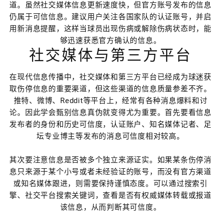
道。虽然社交媒体信息更新速度快，但官方账号发布的信息
仍属于可信信息。建议用户关注各国家队的认证账号，并启
用新消息提醒，这样当球员出现伤病或解除伤病状态时，能
够迅速获悉官方确认的信息。
社交媒体与第三方平台
在现代信息传播中，社交媒体和第三方平台已经成为球迷获
取伤停信息的重要渠道，但这些渠道的信息质量参差不齐。
推特、微博、Reddit等平台上，经常有各种消息爆料和讨
论。因此学会甄别信息真伪就变得尤为重要。首先要看信息
发布者的身份和历史可信度，认证账户、知名媒体记者、足
坛专业博主等发布的消息可信度相对较高。
其次要注意信息是否被多个独立来源证实。如果某条伤停消
息只来源于某个小号或者未经验证的账号，而没有官方渠道
或知名媒体跟进，则需要保持谨慎态度。可以通过搜索引
擎、社交平台搜索关键词，查看是否有权威媒体转载或报道
该信息，从而判断其可信度。