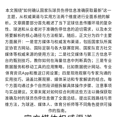
本文围绕“如何确认国家队球员伤停信息准确获取最新”这一
主题，从权威渠道与实用方法两个维度进行全面系统的解
析。文章摘要部分首先概述了当下足球信息传播环境的复杂
性、球迷和从业者对于准确伤停信息的迫切需求，以及本文
将要解析的核心路径与方法框架。随后，正文分为四个主要
方面展开：一是官方媒体与权威发布渠道，包括国家队所属
足协官方网站、国际足联与各大联赛官网、国家队官方社交
媒体等权威来源的使用方法；二是社交媒体与第三方信息平
台的甄别技巧，教你如何在海量信息中判断真伪；三是专业
数据服务和移动工具的应用策略，比如数据统计网站、专业
体育资讯App和推送订阅设置；四是现场观察与专家沟通的
实用技巧，涵盖比赛观察、媒体采访和专家解读的结合。每
个方面均通过多个自然段详细拆解具体操作步骤、注意事项
与实战建议。文章末尾对如何综合利用这些方法以确保获取
准确及时的球员伤停信息做了全面总结，提出实践路线与思
维方法，为球迷、媒体人、体育分析师等不同角色提供可操
作的指南。