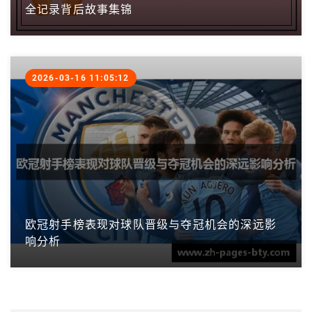
全记录背后故事集锦
2026-03-16 11:05:12
欧冠射手榜表现对球队晋级与夺冠机会的深远影
响分析