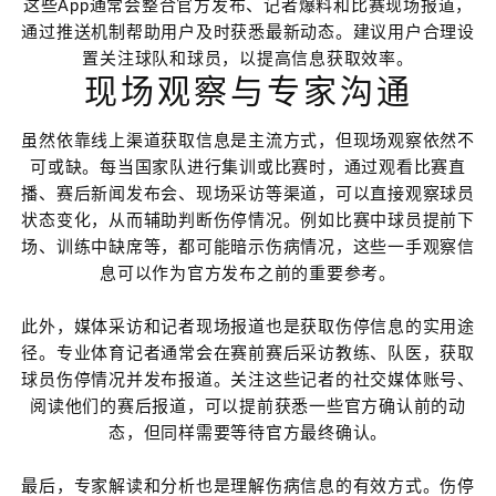
这些App通常会整合官方发布、记者爆料和比赛现场报道，
通过推送机制帮助用户及时获悉最新动态。建议用户合理设
置关注球队和球员，以提高信息获取效率。
现场观察与专家沟通
虽然依靠线上渠道获取信息是主流方式，但现场观察依然不
可或缺。每当国家队进行集训或比赛时，通过观看比赛直
播、赛后新闻发布会、现场采访等渠道，可以直接观察球员
状态变化，从而辅助判断伤停情况。例如比赛中球员提前下
场、训练中缺席等，都可能暗示伤病情况，这些一手观察信
息可以作为官方发布之前的重要参考。
此外，媒体采访和记者现场报道也是获取伤停信息的实用途
径。专业体育记者通常会在赛前赛后采访教练、队医，获取
球员伤停情况并发布报道。关注这些记者的社交媒体账号、
阅读他们的赛后报道，可以提前获悉一些官方确认前的动
态，但同样需要等待官方最终确认。
最后，专家解读和分析也是理解伤病信息的有效方式。伤停