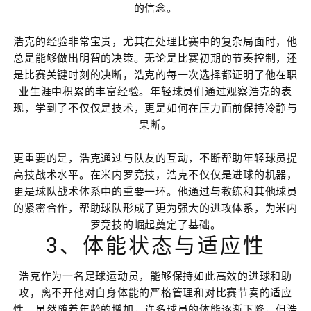
的信念。
浩克的经验非常宝贵，尤其在处理比赛中的复杂局面时，他
总是能够做出明智的决策。无论是比赛初期的节奏控制，还
是比赛关键时刻的决断，浩克的每一次选择都证明了他在职
业生涯中积累的丰富经验。年轻球员们通过观察浩克的表
现，学到了不仅仅是技术，更是如何在压力面前保持冷静与
果断。
更重要的是，浩克通过与队友的互动，不断帮助年轻球员提
高技战术水平。在米内罗竞技，浩克不仅仅是进球的机器，
更是球队战术体系中的重要一环。他通过与教练和其他球员
的紧密合作，帮助球队形成了更为强大的进攻体系，为米内
罗竞技的崛起奠定了基础。
3、体能状态与适应性
浩克作为一名足球运动员，能够保持如此高效的进球和助
攻，离不开他对自身体能的严格管理和对比赛节奏的适应
性。虽然随着年龄的增加，许多球员的体能逐渐下降，但浩