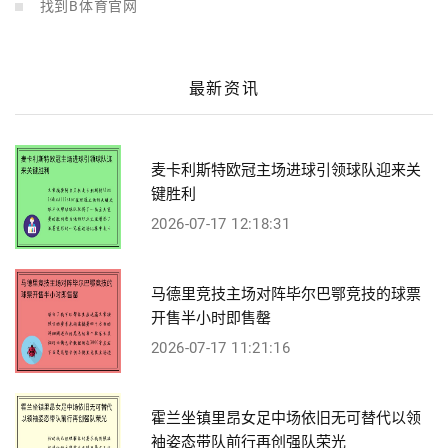
找到B体育官网
最新资讯
麦卡利斯特欧冠主场进球引领球队迎来关
键胜利
2026-07-17 12:18:31
马德里竞技主场对阵毕尔巴鄂竞技的球票
开售半小时即售罄
2026-07-17 11:21:16
霍兰坐镇里昂女足中场依旧无可替代以领
袖姿态带队前行再创强队荣光