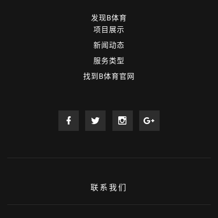
发现B体育
项目展示
新闻动态
服务类型
找到B体育官网
联系我们