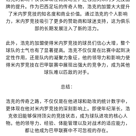
牌的提升。作为巴西足坛的传奇人物，浩克的加盟大大提升
了米内罗竞技的知名度和商业价值。通过浩克的个人影响
力，米内罗竞技吸引了更多的赞助商和球迷支持，这为俱乐
部的长期发展注入了新的活力。
此外，浩克的加盟使得米内罗竞技的球员们信心大增，整个
球队的士气也有了显著提高。浩克不仅仅是在比赛中起到决
定性作用，还是队内的凝聚力象征，他的领导力和影响力使
得米内罗竞技在巴甲联赛中展现出强大的竞争力，成为其他
球队难以匹敌的对手。
总结：
浩克的传奇之路，不仅仅是在他进球和助攻的统计数字中，
更体现在他对米内罗竞技的深刻影响上。即使年纪渐长，浩
克依旧能够保持顶尖的竞技状态，成为球队进攻的核心人
物。他的领导力、经验、体能管理以及对战术的适应能力，
都让他成为巴甲联赛中不可忽视的存在。