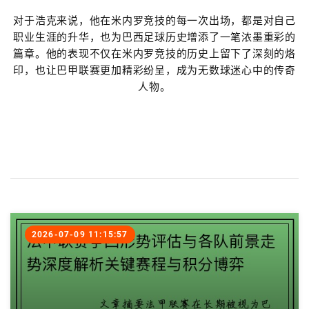
对于浩克来说，他在米内罗竞技的每一次出场，都是对自己
职业生涯的升华，也为巴西足球历史增添了一笔浓墨重彩的
篇章。他的表现不仅在米内罗竞技的历史上留下了深刻的烙
印，也让巴甲联赛更加精彩纷呈，成为无数球迷心中的传奇
人物。
2026-07-09 11:15:57