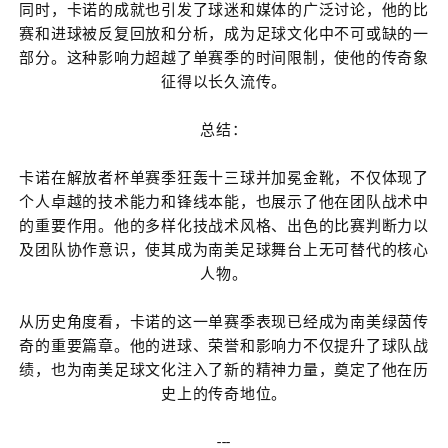
同时，卡诺的成就也引发了球迷和媒体的广泛讨论，他的比
赛和进球被反复回放和分析，成为足球文化中不可或缺的一
部分。这种影响力超越了单赛季的时间限制，使他的传奇象
征得以长久流传。
总结：
卡诺在解放者杯单赛季狂轰十三球并加冕金靴，不仅体现了
个人卓越的技术能力和锋线本能，也展示了他在团队战术中
的重要作用。他的多样化技战术风格、出色的比赛判断力以
及团队协作意识，使其成为南美足球舞台上无可替代的核心
人物。
从历史角度看，卡诺的这一单赛季表现已经成为南美绿茵传
奇的重要篇章。他的进球、荣誉和影响力不仅提升了球队战
绩，也为南美足球文化注入了新的精神力量，奠定了他在历
史上的传奇地位。
---