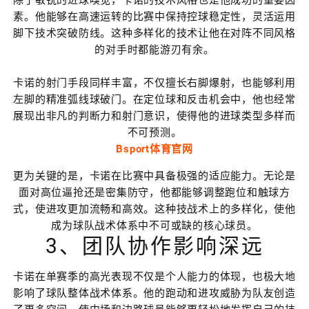
除了敏锐的进球嗅觉，卡诺的技术风格也是他成功的重要因
素。他能够在高速运转的比赛中保持控球稳定性，灵活运用
脚下技术突破防线。这种多样化的技术让他在对阵不同风格
的对手时都能游刃有余。
卡诺的射门手段同样丰富，不仅擅长右脚爆射，也能够利用
左脚的精准弧线球破门。在定位球和反击机会中，他也经常
展现出非凡的判断力和射门意识，使得他的进球类型多样而
不可预测。
Bsport体育官网
更为关键的是，卡诺在比赛中具备极强的适应能力。无论是
面对高位逼抢还是密集防守，他都能够调整跑位和触球方
式，使进攻更加流畅和高效。这种技战术上的多样化，使他
成为球队战术体系中不可或缺的核心球员。
3、团队协作影响深远
卡诺在单赛季的高光表现不仅是个人能力的体现，也极大地
影响了球队整体战术体系。他的跑动和进攻威胁为队友创造