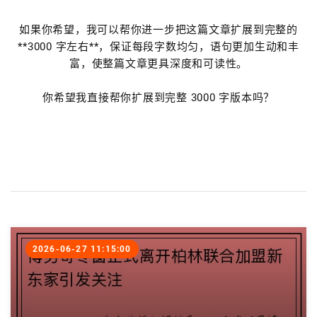
如果你希望，我可以帮你进一步把这篇文章扩展到完整的
**3000 字左右**，保证每段字数均匀，语句更加生动和丰
富，使整篇文章更具深度和可读性。
你希望我直接帮你扩展到完整 3000 字版本吗？
2026-06-27 11:15:00