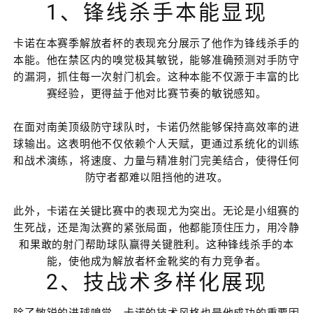
1、锋线杀手本能显现
卡诺在本赛季解放者杯的表现充分展示了他作为锋线杀手的
本能。他在禁区内的嗅觉极其敏锐，能够准确预测对手防守
的漏洞，抓住每一次射门机会。这种本能不仅源于丰富的比
赛经验，更得益于他对比赛节奏的敏锐感知。
在面对南美顶级防守球队时，卡诺仍然能够保持高效率的进
球输出。这表明他不仅依赖个人天赋，更通过系统化的训练
和战术演练，将速度、力量与精准射门完美结合，使得任何
防守者都难以阻挡他的进攻。
此外，卡诺在关键比赛中的表现尤为突出。无论是小组赛的
生死战，还是淘汰赛的紧张局面，他都能顶住压力，用冷静
和果敢的射门帮助球队赢得关键胜利。这种锋线杀手的本
能，使他成为解放者杯金靴奖的有力竞争者。
2、技战术多样化展现