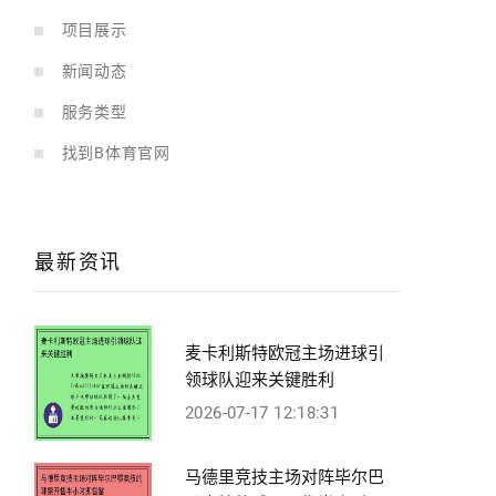
项目展示
新闻动态
服务类型
找到B体育官网
最新资讯
麦卡利斯特欧冠主场进球引
领球队迎来关键胜利
2026-07-17 12:18:31
马德里竞技主场对阵毕尔巴