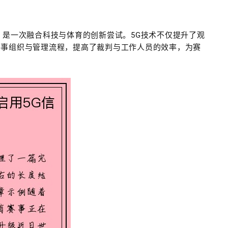
，是一次融合科技与体育的创新尝试。5G技术不仅提升了观
赛事组织与管理流程，提高了裁判与工作人员的效率，为赛