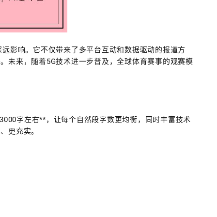
深远影响。它不仅带来了多平台互动和数据驱动的报道方
。未来，随着5G技术进一步普及，全球体育赛事的观赛模
。
3000字左右**，让每个自然段字数更均衡，同时丰富技术
业、更充实。