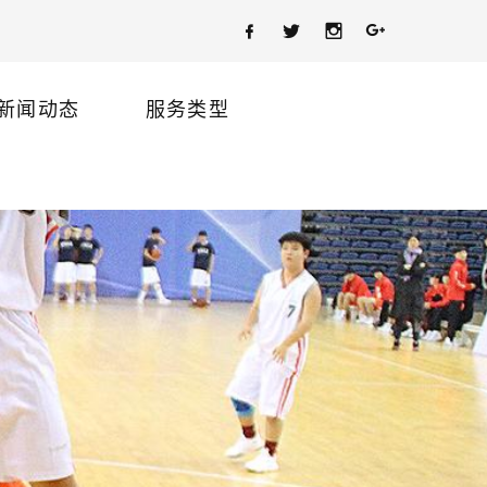
新闻动态
服务类型