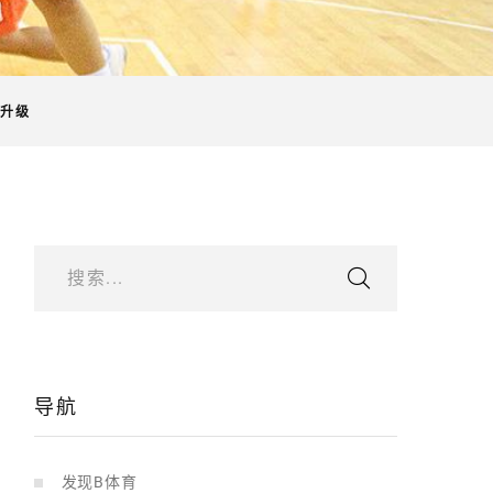
验升级
搜索...
导航
发现B体育