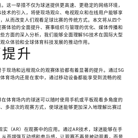
级。这一举措不仅为球迷提供更高速、更稳定的网络环境，
G技术的引入，将使现场观众、电视观众和在线用户能够享
务，从而改变人们观看足球比赛的传统方式。本文将从四个
观赛体验的全面提升、赛事组织与管理的优化、媒体传播和
些方面的深入分析，我们能够全面理解5G技术在国际大型
、观众体验和全球体育科技发展的推动作用。
面提升
对于现场和远程观众的观赛体验都有着显著的提升。通过5G
在体育场内还是在家中，通过移动设备都能享受到流畅的视
得在体育场内的球迷可以随时使用手机或平板观看多角度的
度、多层次的观赛方式，使球迷能够更加深入地理解比赛过
现实（AR）在观赛中的应用。通过AR技术，球迷能够在手
，从而增强互动感和参与感，让观赛不再是被动观看，而是