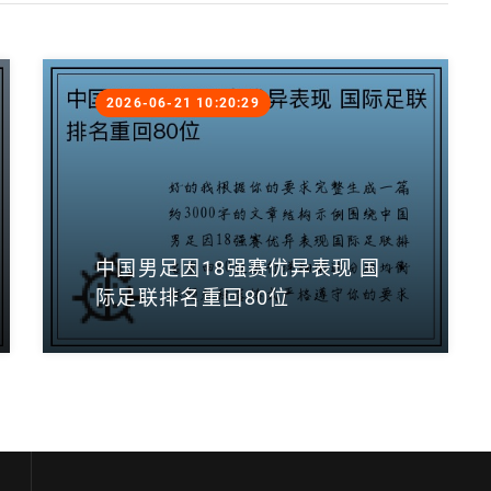
2026-06-21 10:20:29
中国男足因18强赛优异表现 国
际足联排名重回80位