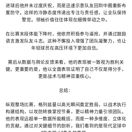
进球后他并未过度庆祝，而是迅速示意队友回到中圈重新布
置防守。这样的冷静态度传递出专注与责任感，让全队保持
警觉。领袖价值往往体现在细微举动之中。
在比赛末段体能下降时，他依然积极参与逼抢，并通过鼓励
语言激发队友斗志。这种不懈投入增强了团队凝聚力，也让
年轻球员在高压环境下更加自信。
赛后从数据与舆论反馈来看，他的表现被一致视为胜利关
键。更重要的是，他以全面表现证明了自己不仅是得分手，
更是战术与精神双重核心。
总结：
纵观整场比赛，格列兹曼以高光瞬间奠定胜局，以战术执行
构建结构，以攻防转换掌控节奏，更以精神力量引领团队。
他的表现远超单一数据所能概括，而是一种多维度、立体化
的贡献。通过对关键细节的剖析，我们看到的是现代足球中