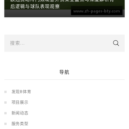
后逻辑与球队表现观察
搜索...
导航
发现B体育
项目展示
新闻动态
服务类型