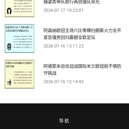
袖姿态带队前行再创强队荣光
2026-07-17 10:23:01
阿森纳欧冠主场六比零横扫朗斯火力全开
宣告强势回归震撼全欧足坛
2026-07-16 13:11:23
阿德耶米自信迎战国际米兰欧冠前不惧防
守挑战
2026-07-16 12:14:45
导航