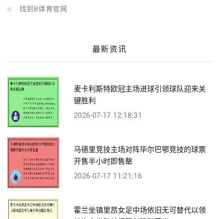
找到B体育官网
最新资讯
麦卡利斯特欧冠主场进球引领球队迎来关
键胜利
2026-07-17 12:18:31
马德里竞技主场对阵毕尔巴鄂竞技的球票
开售半小时即售罄
2026-07-17 11:21:16
霍兰坐镇里昂女足中场依旧无可替代以领