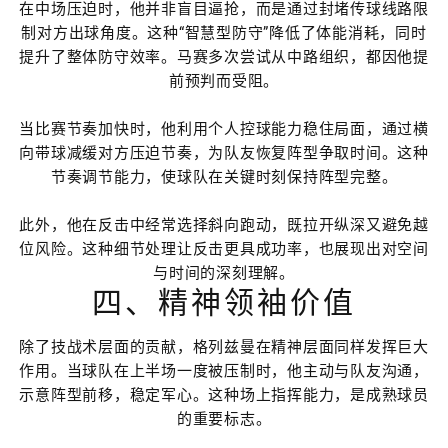
在中场压迫时，他并非盲目逼抢，而是通过封堵传球线路限
制对方出球角度。这种“智慧型防守”降低了体能消耗，同时
提升了整体防守效率。马赛多次尝试从中路组织，都因他提
前预判而受阻。
当比赛节奏加快时，他利用个人控球能力稳住局面，通过横
向带球减缓对方压迫节奏，为队友恢复阵型争取时间。这种
节奏调节能力，使球队在关键时刻保持阵型完整。
此外，他在反击中经常选择斜向跑动，既拉开纵深又避免越
位风险。这种细节处理让反击更具成功率，也展现出对空间
与时间的深刻理解。
四、精神领袖价值
除了技战术层面的贡献，格列兹曼在精神层面同样发挥巨大
作用。当球队在上半场一度被压制时，他主动与队友沟通，
示意阵型前移，稳定军心。这种场上指挥能力，是成熟球员
的重要标志。