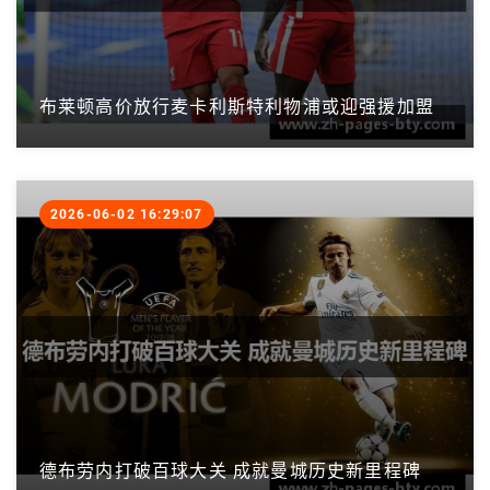
布莱顿高价放行麦卡利斯特利物浦或迎强援加盟
2026-06-02 16:29:07
德布劳内打破百球大关 成就曼城历史新里程碑