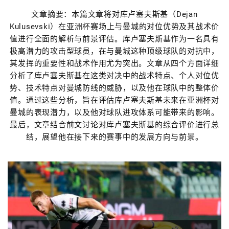
文章摘要：本篇文章将对库卢塞夫斯基（Dejan
Kulusevski）在亚洲杯赛场上与曼城的对位优势及其战术价
值进行全面的解析与前景评估。库卢塞夫斯基作为一名具有
极高潜力的攻击型球员，在与曼城这种顶级球队的对抗中，
其发挥的重要性和战术作用尤为突出。文章从四个方面详细
分析了库卢塞夫斯基在这类对决中的战术特点、个人对位优
势、技术特点对曼城防线的威胁，以及他在球队中的整体价
值。通过这些分析，旨在评估库卢塞夫斯基未来在亚洲杯对
曼城的表现潜力，以及他对球队进攻体系可能带来的影响。
最后，文章结合前文讨论对库卢塞夫斯基的综合评价进行总
结，展望他在接下来的赛事中的发展方向与前景。