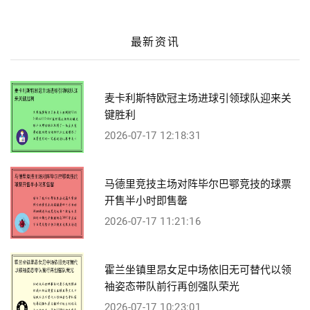
最新资讯
麦卡利斯特欧冠主场进球引领球队迎来关
键胜利
2026-07-17 12:18:31
马德里竞技主场对阵毕尔巴鄂竞技的球票
开售半小时即售罄
2026-07-17 11:21:16
霍兰坐镇里昂女足中场依旧无可替代以领
袖姿态带队前行再创强队荣光
2026-07-17 10:23:01