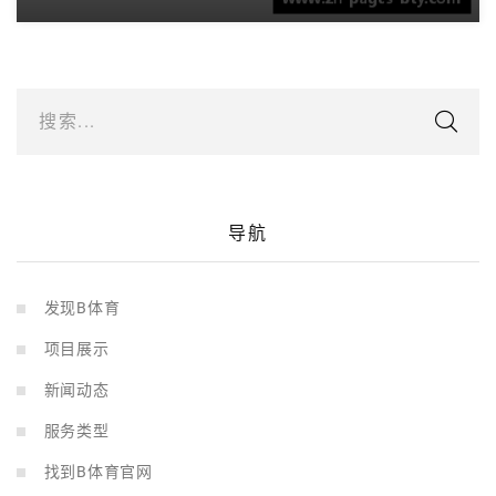
搜索...
导航
发现B体育
项目展示
新闻动态
服务类型
找到B体育官网