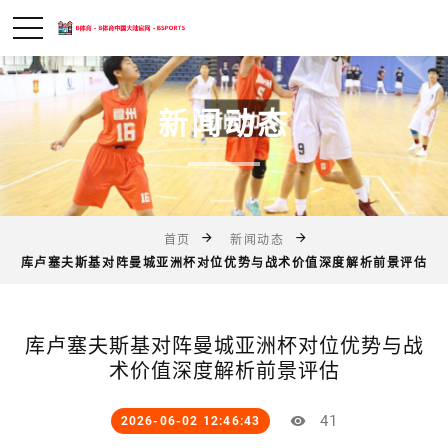
新闻动态
首页
新闻动态
库卢塞夫斯基对阵曼城亚洲杯对位优势与战术价值深度解析前景评估
库卢塞夫斯基对阵曼城亚洲杯对位优势与战
术价值深度解析前景评估
41
2026-06-02 12:46:43