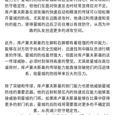
防守稳定性，但他们在面对快速反击时经常显得应对不足。
库卢塞夫斯基在进攻端的快速启动和精准的传球可以轻松撕
开曼城的防线。尤其是在边路进攻时，他通过利用速度和变
向的能力，使得曼城的边后卫往往难以有效防守，从而为中
路的队友创造更多的进攻空间。
此外，库卢塞夫斯基的左脚和右脚都有着极强的传中能力，
能够在对方防守尚未完全压缩时，迅速找到中路队员进行精
准的传球。曼城的防线虽然强大，但面对库卢塞夫斯基的这
一传球威胁，必须时刻保持高度的警觉。尤其是曼城在高位
逼抢时，库卢塞夫斯基的传球能力能直接突破他们的压迫体
系，给曼城的防线带来巨大的压力。
除了突破和传球，库卢塞夫斯基的射门能力也是他威胁曼城
防线的重要武器。他的远射和禁区内的快速反应能力能够直
接威胁到曼城的门将。如果库卢塞夫斯基能够在比赛中获得
更多的射门机会，曼城的后防线将需要面对更多的不确定因
素，从而减少防守稳定性。