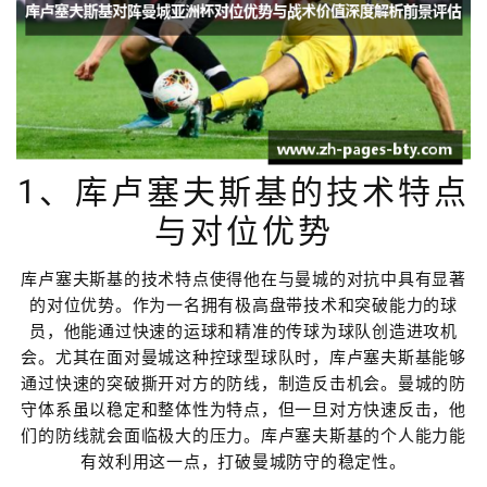
1、库卢塞夫斯基的技术特点
与对位优势
库卢塞夫斯基的技术特点使得他在与曼城的对抗中具有显著
的对位优势。作为一名拥有极高盘带技术和突破能力的球
员，他能通过快速的运球和精准的传球为球队创造进攻机
会。尤其在面对曼城这种控球型球队时，库卢塞夫斯基能够
通过快速的突破撕开对方的防线，制造反击机会。曼城的防
守体系虽以稳定和整体性为特点，但一旦对方快速反击，他
们的防线就会面临极大的压力。库卢塞夫斯基的个人能力能
有效利用这一点，打破曼城防守的稳定性。