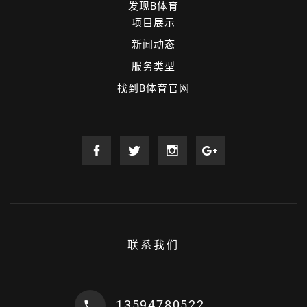
发现B体育
项目展示
新闻动态
服务类型
找到B体育官网
联系我们
13594780522