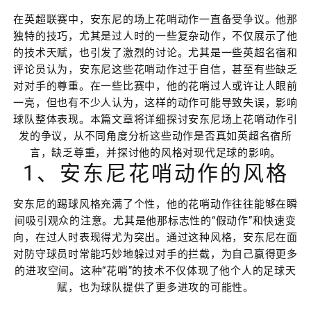
在英超联赛中，安东尼的场上花哨动作一直备受争议。他那
独特的技巧，尤其是过人时的一些复杂动作，不仅展示了他
的技术天赋，也引发了激烈的讨论。尤其是一些英超名宿和
评论员认为，安东尼这些花哨动作过于自信，甚至有些缺乏
对对手的尊重。在一些比赛中，他的花哨过人或许让人眼前
一亮，但也有不少人认为，这样的动作可能导致失误，影响
球队整体表现。本篇文章将详细探讨安东尼场上花哨动作引
发的争议，从不同角度分析这些动作是否真如英超名宿所
言，缺乏尊重，并探讨他的风格对现代足球的影响。
1、安东尼花哨动作的风格
安东尼的踢球风格充满了个性，他的花哨动作往往能够在瞬
间吸引观众的注意。尤其是他那标志性的“假动作”和快速变
向，在过人时表现得尤为突出。通过这种风格，安东尼在面
对防守球员时常能巧妙地躲过对手的拦截，为自己赢得更多
的进攻空间。这种“花哨”的技术不仅体现了他个人的足球天
赋，也为球队提供了更多进攻的可能性。