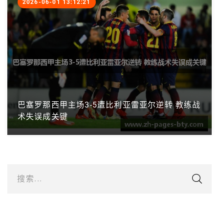
2026-06-01 13:12:21
巴塞罗那西甲主场3-5遭比利亚雷亚尔逆转 教练战
术失误成关键
搜索...