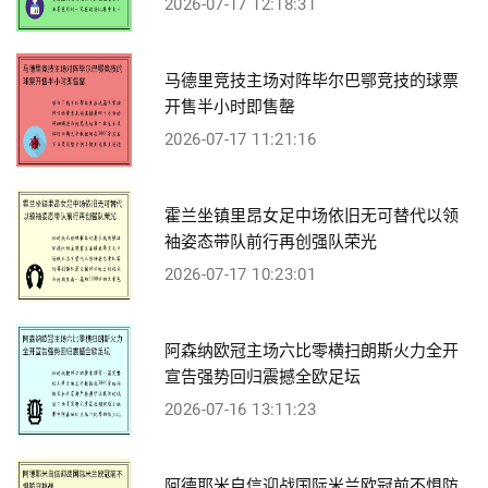
2026-07-17 12:18:31
马德里竞技主场对阵毕尔巴鄂竞技的球票
开售半小时即售罄
2026-07-17 11:21:16
霍兰坐镇里昂女足中场依旧无可替代以领
袖姿态带队前行再创强队荣光
2026-07-17 10:23:01
阿森纳欧冠主场六比零横扫朗斯火力全开
宣告强势回归震撼全欧足坛
2026-07-16 13:11:23
阿德耶米自信迎战国际米兰欧冠前不惧防