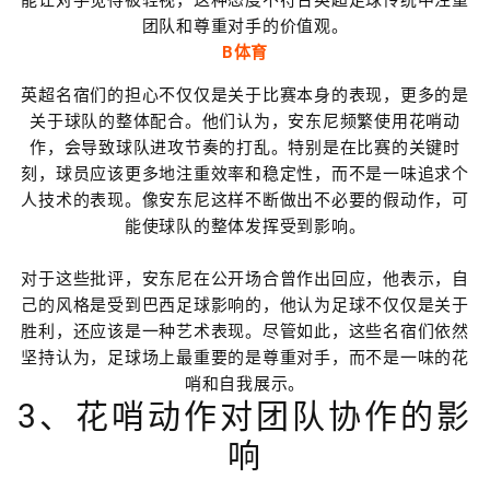
能让对手觉得被轻视，这种态度不符合英超足球传统中注重
团队和尊重对手的价值观。
B体育
英超名宿们的担心不仅仅是关于比赛本身的表现，更多的是
关于球队的整体配合。他们认为，安东尼频繁使用花哨动
作，会导致球队进攻节奏的打乱。特别是在比赛的关键时
刻，球员应该更多地注重效率和稳定性，而不是一味追求个
人技术的表现。像安东尼这样不断做出不必要的假动作，可
能使球队的整体发挥受到影响。
对于这些批评，安东尼在公开场合曾作出回应，他表示，自
己的风格是受到巴西足球影响的，他认为足球不仅仅是关于
胜利，还应该是一种艺术表现。尽管如此，这些名宿们依然
坚持认为，足球场上最重要的是尊重对手，而不是一味的花
哨和自我展示。
3、花哨动作对团队协作的影
响