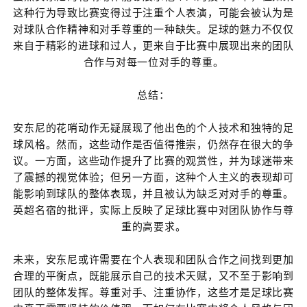
这种行为导致比赛变得过于注重个人表演，可能会被认为是
对球队合作精神和对手尊重的一种缺失。足球的魅力不仅仅
来自于精彩的进球和过人，更来自于比赛中展现出来的团队
合作与对每一位对手的尊重。
总结：
安东尼的花哨动作无疑展现了他出色的个人技术和独特的足
球风格。然而，这些动作是否值得推崇，仍然存在很大的争
议。一方面，这些动作提升了比赛的观赏性，并为球迷带来
了震撼的视觉体验；但另一方面，这种个人主义的表现却可
能影响到球队的整体表现，并且被认为缺乏对对手的尊重。
英超名宿的批评，实际上反映了足球比赛中对团队协作与尊
重的高要求。
未来，安东尼或许需要在个人表现和团队合作之间找到更加
合理的平衡点，既能展示自己的技术天赋，又不至于影响到
团队的整体发挥。尊重对手、注重协作，这些才是足球比赛