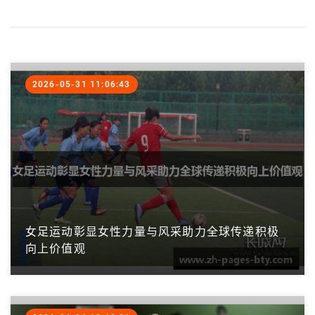
2026-05-31 11:06:43
女足运动彰显女性力量与风采助力全球传递积极
向上价值观