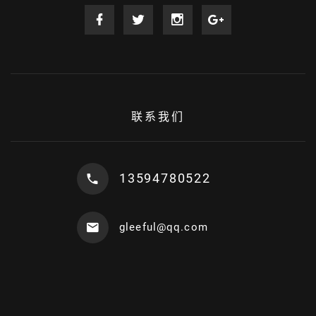
联系我们
13594780522
gleeful@qq.com