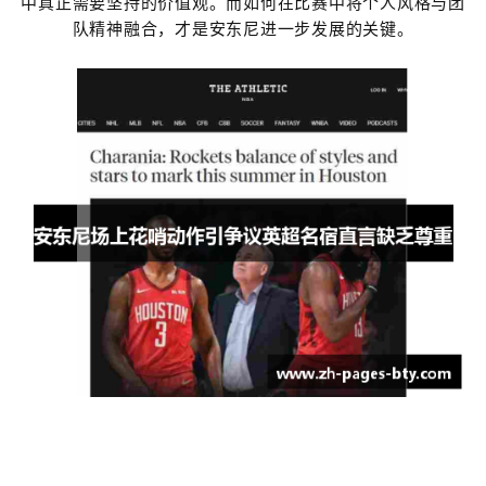
中真正需要坚持的价值观。而如何在比赛中将个人风格与团
队精神融合，才是安东尼进一步发展的关键。