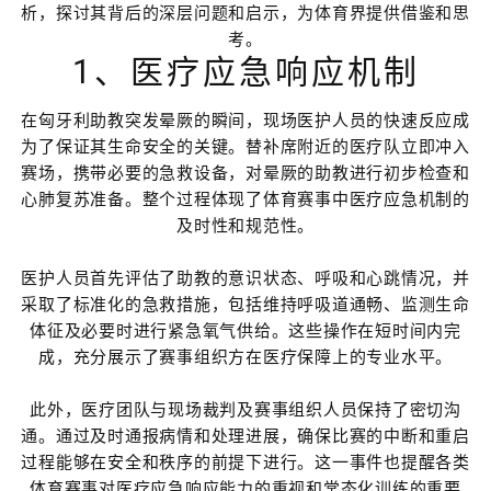
析，探讨其背后的深层问题和启示，为体育界提供借鉴和思
考。
1、医疗应急响应机制
在匈牙利助教突发晕厥的瞬间，现场医护人员的快速反应成
为了保证其生命安全的关键。替补席附近的医疗队立即冲入
赛场，携带必要的急救设备，对晕厥的助教进行初步检查和
心肺复苏准备。整个过程体现了体育赛事中医疗应急机制的
及时性和规范性。
医护人员首先评估了助教的意识状态、呼吸和心跳情况，并
采取了标准化的急救措施，包括维持呼吸道通畅、监测生命
体征及必要时进行紧急氧气供给。这些操作在短时间内完
成，充分展示了赛事组织方在医疗保障上的专业水平。
此外，医疗团队与现场裁判及赛事组织人员保持了密切沟
通。通过及时通报病情和处理进展，确保比赛的中断和重启
过程能够在安全和秩序的前提下进行。这一事件也提醒各类
体育赛事对医疗应急响应能力的重视和常态化训练的重要