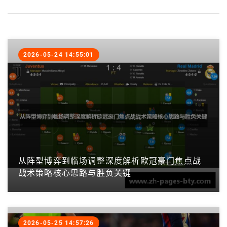
2026-05-24 14:55:01
从阵型博弈到临场调整深度解析欧冠豪门焦点战
战术策略核心思路与胜负关键
2026-05-25 14:57:26