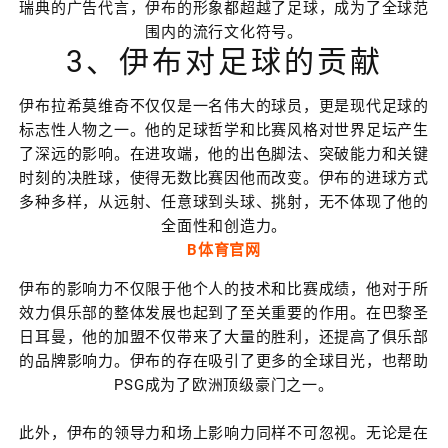
瑞典的广告代言，伊布的形象都超越了足球，成为了全球范
围内的流行文化符号。
3、伊布对足球的贡献
伊布拉希莫维奇不仅仅是一名伟大的球员，更是现代足球的
标志性人物之一。他的足球哲学和比赛风格对世界足坛产生
了深远的影响。在进攻端，他的出色脚法、突破能力和关键
时刻的决胜球，使得无数比赛因他而改变。伊布的进球方式
多种多样，从远射、任意球到头球、挑射，无不体现了他的
全面性和创造力。
B体育官网
伊布的影响力不仅限于他个人的技术和比赛成绩，他对于所
效力俱乐部的整体发展也起到了至关重要的作用。在巴黎圣
日耳曼，他的加盟不仅带来了大量的胜利，还提高了俱乐部
的品牌影响力。伊布的存在吸引了更多的全球目光，也帮助
PSG成为了欧洲顶级豪门之一。
此外，伊布的领导力和场上影响力同样不可忽视。无论是在