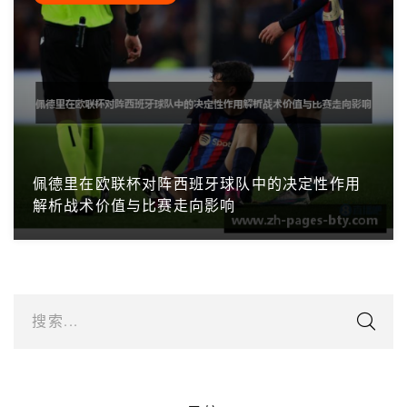
佩德里在欧联杯对阵西班牙球队中的决定性作用
解析战术价值与比赛走向影响
搜索...