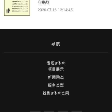
守挑战
2026-07-16 12:14:45
导航
发现B体育
项目展示
新闻动态
服务类型
找到B体育官网