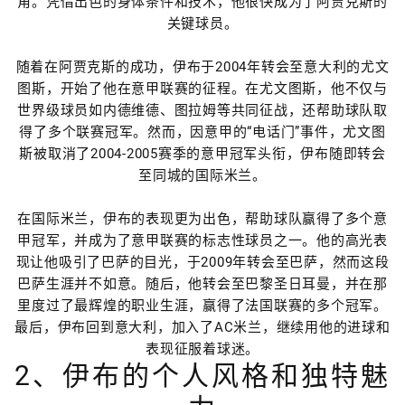
角。凭借出色的身体条件和技术，他很快成为了阿贾克斯的
关键球员。
随着在阿贾克斯的成功，伊布于2004年转会至意大利的尤文
图斯，开始了他在意甲联赛的征程。在尤文图斯，他不仅与
世界级球员如内德维德、图拉姆等共同征战，还帮助球队取
得了多个联赛冠军。然而，因意甲的“电话门”事件，尤文图
斯被取消了2004-2005赛季的意甲冠军头衔，伊布随即转会
至同城的国际米兰。
在国际米兰，伊布的表现更为出色，帮助球队赢得了多个意
甲冠军，并成为了意甲联赛的标志性球员之一。他的高光表
现让他吸引了巴萨的目光，于2009年转会至巴萨，然而这段
巴萨生涯并不如意。随后，他转会至巴黎圣日耳曼，并在那
里度过了最辉煌的职业生涯，赢得了法国联赛的多个冠军。
最后，伊布回到意大利，加入了AC米兰，继续用他的进球和
表现征服着球迷。
2、伊布的个人风格和独特魅