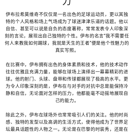
力
伊布拉希莫维奇不仅仅是一名出色的足球运动员，更以其独
特的个人风格和场上气场成为了球迷津津乐道的话题。他以
自信、甚至可以说是自负的态度著称，常常发表令人印象深
刻的言论，展现出自己独特的个性。伊布的名言“我不需要任
何人来教我如何踢球，我就是天生的王者”便是他个性魅力的
真实写照。
在比赛中，伊布拥有出色的身体素质和技术，他的技术动作
往往优雅且充满力量，能够在球场上演绎出一幕幕精彩的进
球。他的射门、头球、盘带和传球都展现了极高的水平。更
为令人印象深刻的是，伊布在与对手的对抗中总是能保持冷
静和自信，无论面对怎样的压力，他都能毫不动摇地展现自
己的能力。
除此之外，伊布在球场外也常常吸引人们的关注。他的时尚
感、独特的发型以及高调的生活方式，使得他成为了世界足
坛最具话题性的人物之一。无论是在巴黎的时装秀，还是在