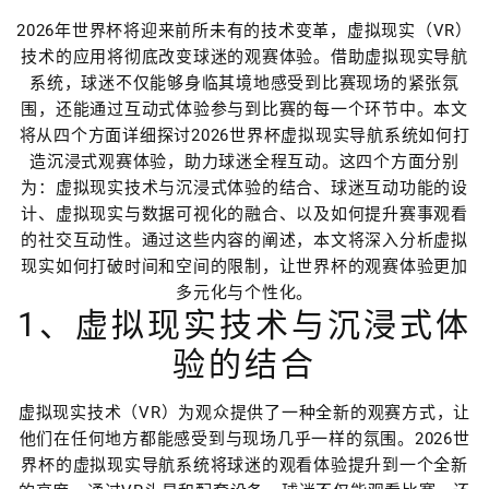
2026年世界杯将迎来前所未有的技术变革，虚拟现实（VR）
技术的应用将彻底改变球迷的观赛体验。借助虚拟现实导航
系统，球迷不仅能够身临其境地感受到比赛现场的紧张氛
围，还能通过互动式体验参与到比赛的每一个环节中。本文
将从四个方面详细探讨2026世界杯虚拟现实导航系统如何打
造沉浸式观赛体验，助力球迷全程互动。这四个方面分别
为：虚拟现实技术与沉浸式体验的结合、球迷互动功能的设
计、虚拟现实与数据可视化的融合、以及如何提升赛事观看
的社交互动性。通过这些内容的阐述，本文将深入分析虚拟
现实如何打破时间和空间的限制，让世界杯的观赛体验更加
多元化与个性化。
1、虚拟现实技术与沉浸式体
验的结合
虚拟现实技术（VR）为观众提供了一种全新的观赛方式，让
他们在任何地方都能感受到与现场几乎一样的氛围。2026世
界杯的虚拟现实导航系统将球迷的观看体验提升到一个全新