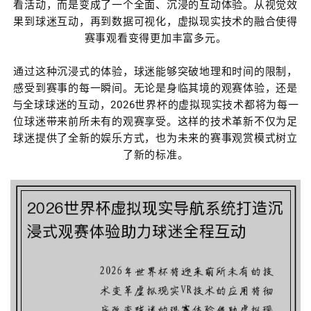
看活动，而是变成了一个全面、沉浸的互动体验。从视觉效
果到球迷互动，再到数据可视化，虚拟现实技术的融合使得
赛事观看变得更加丰富多元。
通过这种沉浸式的体验，球迷能够突破地理和时间的限制，
感受到赛事的每一瞬间。无论是身临其境的观赛体验，还是
与全球球迷的互动，2026世界杯的虚拟现实技术都将为每一
位球迷带来前所未有的观赛享受。这样的技术革新不仅为足
球迷提供了全新的娱乐方式，也为未来的赛事观赏模式树立
了新的标准。