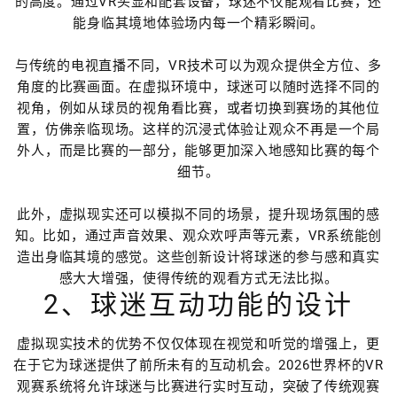
的高度。通过VR头显和配套设备，球迷不仅能观看比赛，还
能身临其境地体验场内每一个精彩瞬间。
与传统的电视直播不同，VR技术可以为观众提供全方位、多
角度的比赛画面。在虚拟环境中，球迷可以随时选择不同的
视角，例如从球员的视角看比赛，或者切换到赛场的其他位
置，仿佛亲临现场。这样的沉浸式体验让观众不再是一个局
外人，而是比赛的一部分，能够更加深入地感知比赛的每个
细节。
此外，虚拟现实还可以模拟不同的场景，提升现场氛围的感
知。比如，通过声音效果、观众欢呼声等元素，VR系统能创
造出身临其境的感觉。这些创新设计将球迷的参与感和真实
感大大增强，使得传统的观看方式无法比拟。
2、球迷互动功能的设计
虚拟现实技术的优势不仅仅体现在视觉和听觉的增强上，更
在于它为球迷提供了前所未有的互动机会。2026世界杯的VR
观赛系统将允许球迷与比赛进行实时互动，突破了传统观赛