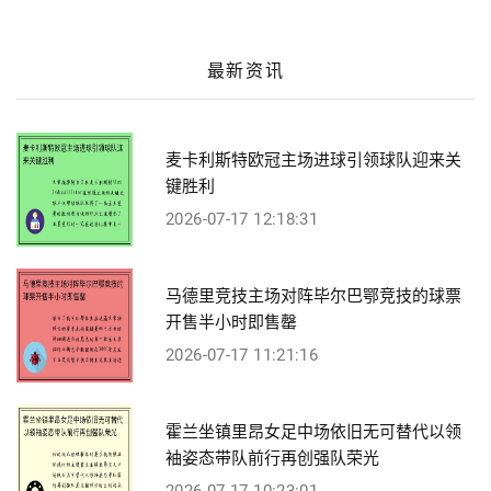
最新资讯
麦卡利斯特欧冠主场进球引领球队迎来关
键胜利
2026-07-17 12:18:31
马德里竞技主场对阵毕尔巴鄂竞技的球票
开售半小时即售罄
2026-07-17 11:21:16
霍兰坐镇里昂女足中场依旧无可替代以领
袖姿态带队前行再创强队荣光
2026-07-17 10:23:01