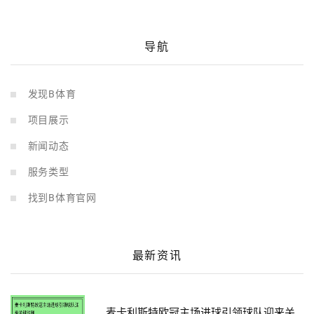
导航
发现B体育
项目展示
新闻动态
服务类型
找到B体育官网
最新资讯
麦卡利斯特欧冠主场进球引领球队迎来关