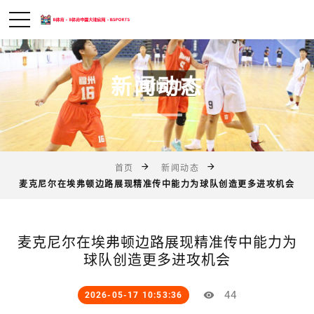
新闻动态
首页
新闻动态
麦克尼尔在埃弗顿边路展现精准传中能力为球队创造更多进攻机会
麦克尼尔在埃弗顿边路展现精准传中能力为
球队创造更多进攻机会
44
2026-05-17 10:53:36