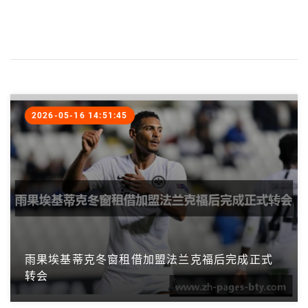
2026-05-16 14:51:45
雨果埃基蒂克冬窗租借加盟法兰克福后完成正式
转会