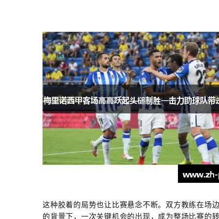
这种胶着的局势也让比赛悬念不断。双方教练在场
的背景下，一次关键机会的出现，成为整场比赛的