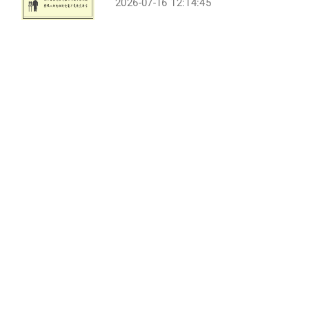
2026-07-16 12:14:45