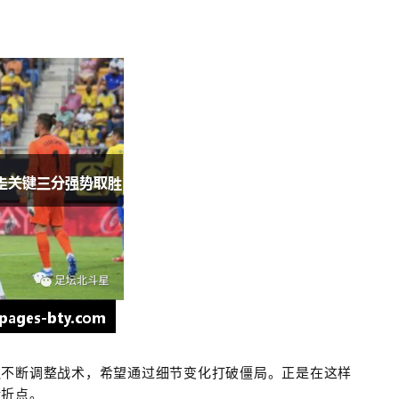
边不断调整战术，希望通过细节变化打破僵局。正是在这样
转折点。