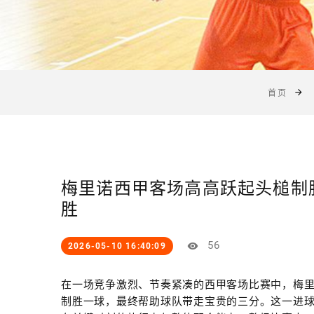
首页
梅里诺西甲客场高高跃起头槌制
胜
56
2026-05-10 16:40:09
在一场竞争激烈、节奏紧凑的西甲客场比赛中，梅
制胜一球，最终帮助球队带走宝贵的三分。这一进