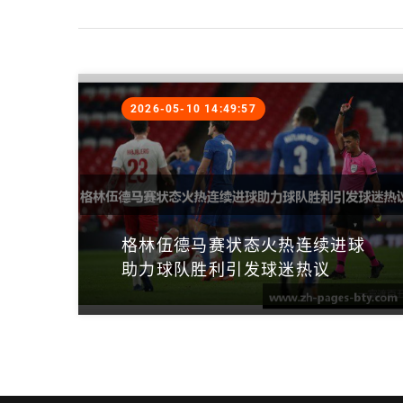
2026-05-10 14:49:57
格林伍德马赛状态火热连续进球
助力球队胜利引发球迷热议