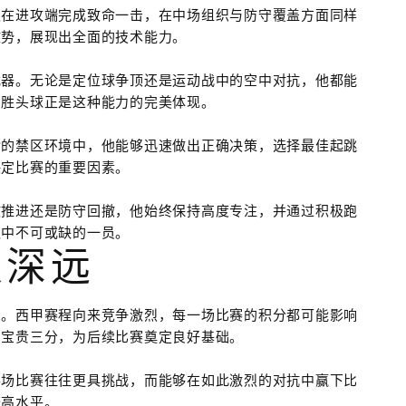
仅在进攻端完成致命一击，在中场组织与防守覆盖方面同样
攻势，展现出全面的技术能力。
武器。无论是定位球争顶还是运动战中的空中对抗，他都能
制胜头球正是这种能力的完美体现。
杂的禁区环境中，他能够迅速做出正确决策，选择最佳起跳
决定比赛的重要因素。
攻推进还是防守回撤，他始终保持高度专注，并通过积极跑
队中不可或缺的一员。
义深远
义。西甲赛程向来竞争激烈，每一场比赛的积分都可能影响
到宝贵三分，为后续比赛奠定良好基础。
客场比赛往往更具挑战，而能够在如此激烈的对抗中赢下比
较高水平。