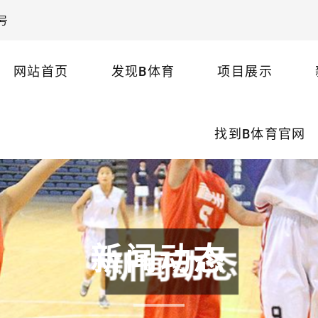
号
网站首页
发现B体育
项目展示
找到B体育官网
新闻动态