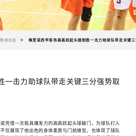
梅里诺西甲客场高高跃起头槌制胜一击力助球队带走关键三
新闻动态
胜一击力助球队带走关键三分强势取
里诺凭借一次极具爆发力的高高跃起头球破门，为球队打入
球不仅展现了他出色的身体素质与门前嗅觉，也体现了球队