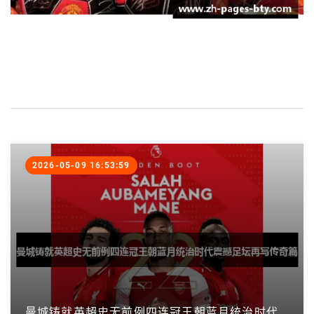
2026-05-09 16:53:59
曼城铸就英超史无前例四连冠王朝蓝月统治时代