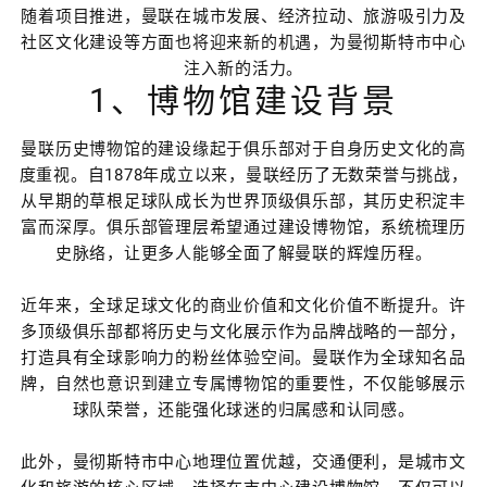
随着项目推进，曼联在城市发展、经济拉动、旅游吸引力及
社区文化建设等方面也将迎来新的机遇，为曼彻斯特市中心
注入新的活力。
1、博物馆建设背景
曼联历史博物馆的建设缘起于俱乐部对于自身历史文化的高
度重视。自1878年成立以来，曼联经历了无数荣誉与挑战，
从早期的草根足球队成长为世界顶级俱乐部，其历史积淀丰
富而深厚。俱乐部管理层希望通过建设博物馆，系统梳理历
史脉络，让更多人能够全面了解曼联的辉煌历程。
近年来，全球足球文化的商业价值和文化价值不断提升。许
多顶级俱乐部都将历史与文化展示作为品牌战略的一部分，
打造具有全球影响力的粉丝体验空间。曼联作为全球知名品
牌，自然也意识到建立专属博物馆的重要性，不仅能够展示
球队荣誉，还能强化球迷的归属感和认同感。
此外，曼彻斯特市中心地理位置优越，交通便利，是城市文