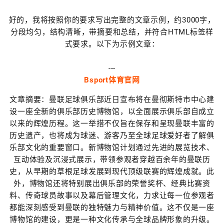
好的，我将按照你的要求写出完整的文章示例，约3000字，
分段均匀，结构清晰，带摘要和总结，并符合HTML标签样
式要求。以下为示例文章：
---
Bsport体育官网
文章摘要：曼联足球俱乐部近日宣布将在曼彻斯特市中心建
设一座全新的俱乐部历史博物馆，以全面展示俱乐部自成立
以来的辉煌历程。这一举措不仅旨在保存和呈现曼联丰富的
历史遗产，也将成为球迷、游客乃至全球足球爱好者了解俱
乐部文化的重要窗口。新博物馆计划通过先进的展览技术、
互动体验及沉浸式展示，带领参观者穿越百余年的曼联历
史，从早期的草根足球发展到现代顶级联赛的辉煌成就。此
外，博物馆还将特别展出俱乐部的荣誉奖杯、经典比赛资
料、传奇球员故事以及幕后管理文化，力求让每一位参观者
都能深刻感受到曼联的独特魅力与精神价值。这不仅是一座
博物馆的建设，更是一种文化传承与全球品牌形象的升级。