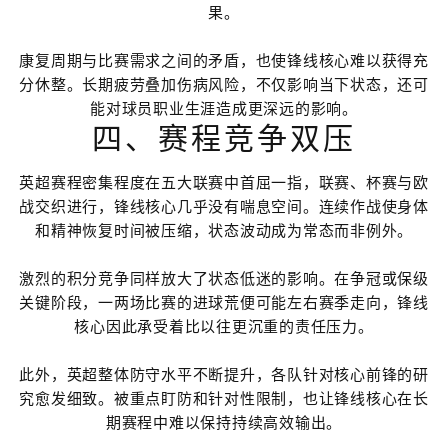
果。
康复周期与比赛需求之间的矛盾，也使锋线核心难以获得充
分休整。长期疲劳叠加伤病风险，不仅影响当下状态，还可
能对球员职业生涯造成更深远的影响。
四、赛程竞争双压
英超赛程密集程度在五大联赛中首屈一指，联赛、杯赛与欧
战交织进行，锋线核心几乎没有喘息空间。连续作战使身体
和精神恢复时间被压缩，状态波动成为常态而非例外。
激烈的积分竞争同样放大了状态低迷的影响。在争冠或保级
关键阶段，一两场比赛的进球荒便可能左右赛季走向，锋线
核心因此承受着比以往更沉重的责任压力。
此外，英超整体防守水平不断提升，各队针对核心前锋的研
究愈发细致。被重点盯防和针对性限制，也让锋线核心在长
期赛程中难以保持持续高效输出。