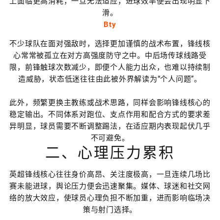
上面临更高消耗，一旦无法适应，进球效率便会出现明显下
滑。
Bty
不少球队在面对强敌时，选择更加谨慎的战术布置，锋线核
心常常被孤立在对方高强度防守之中。中后场传球线路受
限，前锋触球次数减少，即便个人能力出众，也难以持续制
造威胁，状态低迷往往由此被外界解读为“个人问题”。
此外，频繁更换主教练或战术思路，同样会影响锋线核心的
稳定输出。不同体系对跑位、支点作用和配合方式的要求差
异明显，球员需要不断调整踢法，在适应期内表现起伏几乎
不可避免。
二、心理压力累积
英超锋线核心往往身价高昂、关注度极高，一旦连续几场比
赛未能进球，舆论压力便会迅速聚集。媒体、球迷和社交网
络的放大效应，使球员心理负担不断加重，进而影响临场决
策与射门选择。