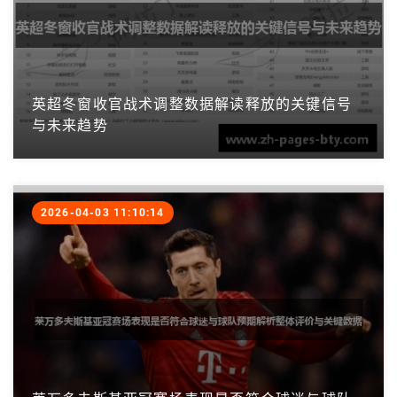
英超冬窗收官战术调整数据解读释放的关键信号
与未来趋势
2026-04-03 11:10:14