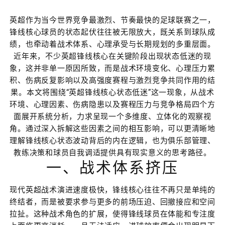
英超作为当今世界竞争最激烈、节奏最快的足球联赛之一，
锋线核心球员的状态起伏往往被无限放大，既关系到球队成
绩，也牵动着战术体系、心理承受与长期规划的多重层面。
近年来，不少英超锋线核心在关键阶段出现状态低迷的现
象，这并非单一原因所致，而是战术环境变化、心理压力累
积、伤病反复影响以及高强度赛程与激烈竞争共同作用的结
果。本文将围绕“英超锋线核心状态低迷”这一现象，从战术
环境、心理因素、伤病隐患以及赛程压力与竞争格局四个方
面展开系统分析，力求呈现一个多维度、立体化的观察视
角。通过深入拆解这些因素之间的相互影响，可以更清晰地
理解锋线核心状态波动背后的内在逻辑，也为俱乐部管理、
教练决策和球员自我调适提供具有现实意义的思考路径。
一、战术体系挤压
现代英超战术演进速度极快，锋线核心往往不再只是单纯的
终结者，而是被要求参与更多的前场压迫、回撤接应和空间
拉扯。这种战术角色的扩展，使得锋线球员在体能和专注度