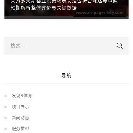
莱万多夫斯基亚冠赛场表现是否符合球迷与球队
预期解析整体评价与关键数据
搜索...
导航
发现B体育
项目展示
新闻动态
服务类型