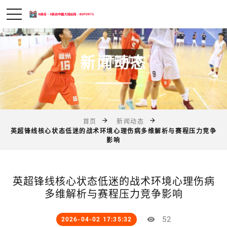
新闻动态
首页
新闻动态
英超锋线核心状态低迷的战术环境心理伤病多维解析与赛程压力竞争
影响
英超锋线核心状态低迷的战术环境心理伤病
多维解析与赛程压力竞争影响
52
2026-04-02 17:35:32