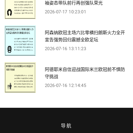
袖姿态带队前行再创强队荣光
2026-07-17 10:23:01
阿森纳欧冠主场六比零横扫朗斯火力全开
宣告强势回归震撼全欧足坛
2026-07-16 13:11:23
阿德耶米自信迎战国际米兰欧冠前不惧防
守挑战
2026-07-16 12:14:45
导航