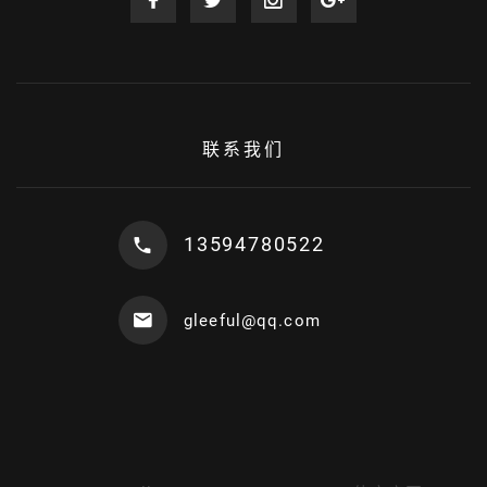
联系我们
13594780522
gleeful@qq.com