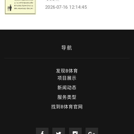
2026-07-16 12:14:45
导航
发现B体育
项目展示
新闻动态
服务类型
找到B体育官网