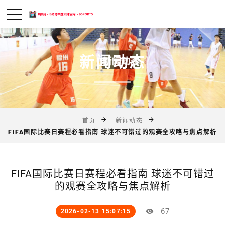
新闻动态
首页
新闻动态
FIFA国际比赛日赛程必看指南 球迷不可错过的观赛全攻略与焦点解析
FIFA国际比赛日赛程必看指南 球迷不可错过
的观赛全攻略与焦点解析
67
2026-02-13 15:07:15