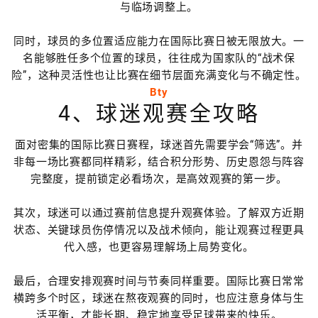
与临场调整上。
同时，球员的多位置适应能力在国际比赛日被无限放大。一
名能够胜任多个位置的球员，往往成为国家队的“战术保
险”，这种灵活性也让比赛在细节层面充满变化与不确定性。
Bty
4、球迷观赛全攻略
面对密集的国际比赛日赛程，球迷首先需要学会“筛选”。并
非每一场比赛都同样精彩，结合积分形势、历史恩怨与阵容
完整度，提前锁定必看场次，是高效观赛的第一步。
其次，球迷可以通过赛前信息提升观赛体验。了解双方近期
状态、关键球员伤停情况以及战术倾向，能让观赛过程更具
代入感，也更容易理解场上局势变化。
最后，合理安排观赛时间与节奏同样重要。国际比赛日常常
横跨多个时区，球迷在熬夜观赛的同时，也应注意身体与生
活平衡，才能长期、稳定地享受足球带来的快乐。