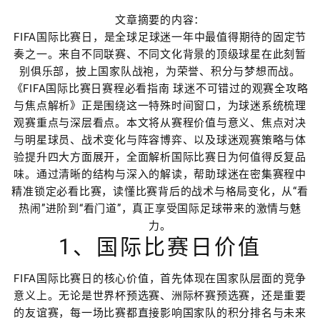
文章摘要的内容：
FIFA国际比赛日，是全球足球迷一年中最值得期待的固定节
奏之一。来自不同联赛、不同文化背景的顶级球星在此刻暂
别俱乐部，披上国家队战袍，为荣誉、积分与梦想而战。
《FIFA国际比赛日赛程必看指南 球迷不可错过的观赛全攻略
与焦点解析》正是围绕这一特殊时间窗口，为球迷系统梳理
观赛重点与深层看点。本文将从赛程价值与意义、焦点对决
与明星球员、战术变化与阵容博弈、以及球迷观赛策略与体
验提升四大方面展开，全面解析国际比赛日为何值得反复品
味。通过清晰的结构与深入的解读，帮助球迷在密集赛程中
精准锁定必看比赛，读懂比赛背后的战术与格局变化，从“看
热闹”进阶到“看门道”，真正享受国际足球带来的激情与魅
力。
1、国际比赛日价值
FIFA国际比赛日的核心价值，首先体现在国家队层面的竞争
意义上。无论是世界杯预选赛、洲际杯赛预选赛，还是重要
的友谊赛，每一场比赛都直接影响国家队的积分排名与未来