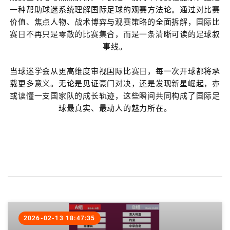
一种帮助球迷系统理解国际足球的观赛方法论。通过对比赛
价值、焦点人物、战术博弈与观赛策略的全面拆解，国际比
赛日不再只是零散的比赛集合，而是一条清晰可读的足球叙
事线。
当球迷学会从更高维度审视国际比赛日，每一次开球都将承
载更多意义。无论是见证豪门对决，还是发现新星崛起，亦
或读懂一支国家队的成长轨迹，这些瞬间共同构成了国际足
球最真实、最动人的魅力所在。
2026-02-13 18:47:35